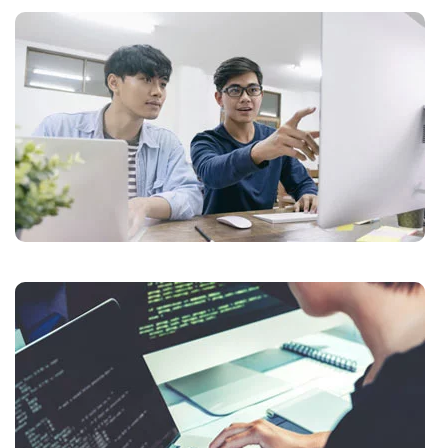
,
cı
ı ve
iki
oter
tomi
Kartı
mı
amiri
ri ve
ponent