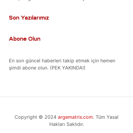
ro
t
kımı
ımı
Son Yazılarımız
ihazı
ımı
Abone Olun
ver
ımı
En son güncel haberleri takip etmek için hemen
şimdi abone olun. (PEK YAKINDA!)
baları
er
baları
r
aları
Copyright © 2024
argematris.com
. Tüm Yasal
Hakları Saklıdır.
ları