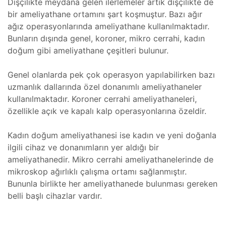
Dişçilikte meydana gelen ilerlemeler artık dişçilikte de
bir ameliyathane ortamını şart koşmuştur. Bazı ağır
eri
ağız operasyonlarında ameliyathane kullanılmaktadır.
e Atölye
Bunların dışında genel, koroner, mikro cerrahi, kadın
lçekli)
tma
doğum gibi ameliyathane çeşitleri bulunur.
e Atölye
lçekli)
Genel olanlarda pek çok operasyon yapılabilirken bazı
ıştırma
uzmanlık dallarında özel donanımlı ameliyathaneler
lim
kullanılmaktadır. Koroner cerrahi ameliyathaneleri,
ramı
llenmesi
özellikle açık ve kapalı kalp operasyonlarına özeldir.
Kadın doğum ameliyathanesi ise kadın ve yeni doğanla
er
ilgili cihaz ve donanımların yer aldığı bir
ameliyathanedir. Mikro cerrahi ameliyathanelerinde de
mikroskop ağırlıklı çalışma ortamı sağlanmıştır.
rları
 ve
Bununla birlikte her ameliyathanede bulunması gereken
ve
belli başlı cihazlar vardır.