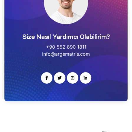
estek
r
Size Nasıl Yardımcı Olabilirim?
gulayıcı
ımı
+90 552 890 1811
info@argematris.com
noloji
rısı
-Ge
kleme
ARS