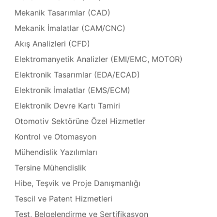
Isıtıcı
Mekanik Tasarımlar (CAD)
ları
Mekanik İmalatlar (CAM/CNC)
amiri
Akış Analizleri (CFD)
at
ımı
Elektromanyetik Analizler (EMI/EMC, MOTOR)
sizlik
Elektronik Tasarımlar (EDA/ECAD)
 Teşvik
at
ımı
Elektronik İmalatlar (EMS/ECM)
Elektronik Devre Kartı Tamiri
t Ve
ımı
Otomotiv Sektörüne Özel Hizmetler
Kontrol ve Otomasyon
mbaları
ji
Mühendislik Yazılımları
Tersine Mühendislik
t
ımı
Hibe, Teşvik ve Proje Danışmanlığı
Tescil ve Patent Hizmetleri
arı
Test, Belgelendirme ve Sertifikasyon
ımı