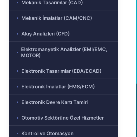
Mekanik Tasarımlar (CAD)
ülü
Analizi
Mekanik İmalatlar (CAM/CNC)
aklı
 Analizi
ek
Akış Analizleri (CFD)
Ar-Ge
Elektromanyetik Analizler (EMI/EMC,
gramı
MOTOR)
rkezi
Elektronik Tasarımlar (EDA/ECAD)
Elektronik İmalatlar (EMS/ECM)
r ve
Elektronik Devre Kartı Tamiri
r-Ge
Otomotiv Sektörüne Özel Hizmetler
rogramı
Kontrol ve Otomasyon
ırma