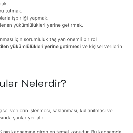
mak.
onu tutmak.
şlarla işbirliği yapmak.
rlenen yükümlülükleri yerine getirmek.
orunması için sorumluluk taşıyan önemli bir rol
ilen yükümlülükleri yerine getirmesi
ve kişisel verilerin
lar Nelerdir?
sel verilerin işlenmesi, saklanması, kullanılması ve
ında şunlar yer alır:
VKK’nın kapsamına giren en temel konudur. Bu kapsamda,