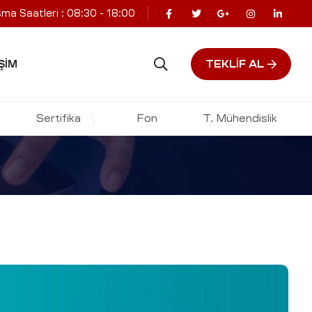
şma Saatleri : 08:30 - 18:00
TEKLIF AL
ŞIM
ığı
Sertifika
Fon
T. Mühendislik
RIMIZ
:
KVKK DANIŞMANLIĞI