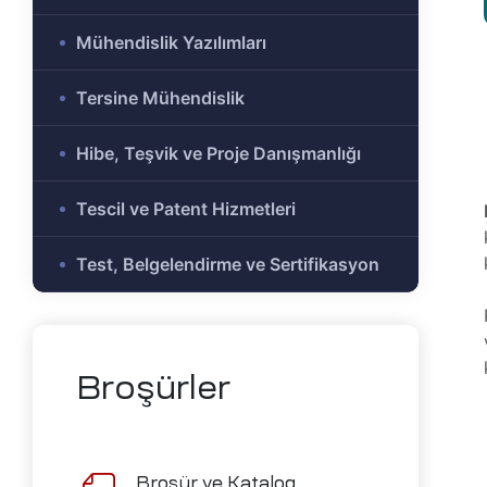
e Ar-Ge
Mühendislik Yazılımları
Olmayan
r-Ge
Tersine Mühendislik
gramı
on
Hibe, Teşvik ve Proje Danışmanlığı
Tescil ve Patent Hizmetleri
me)
şbirliği
Test, Belgelendirme ve Sertifikasyon
-Ge
mı
ası
Broşürler
mik
Alanlar
Broşür ve Katalog
tirme ve