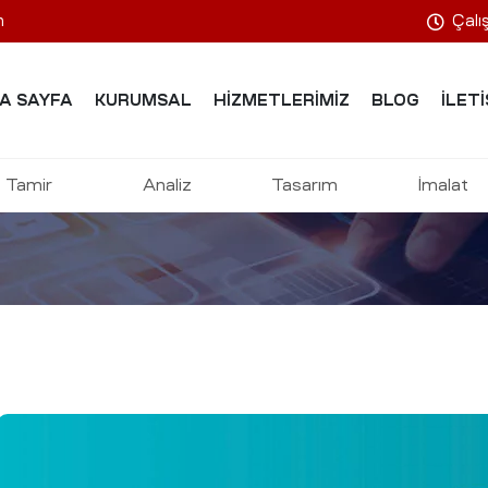
m
Çalı
A SAYFA
KURUMSAL
HIZMETLERIMIZ
BLOG
İLETI
KK Danışmanl
Tamir
Analiz
Tasarım
İmalat
UZAY, SAVUNMA VE ROBOTIK YÜKSEK TEKNOLOJILERI
:
HIZMETLE