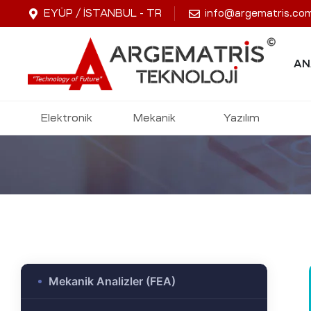
EYÜP / İSTANBUL - TR
info@argematris.co
AN
KV
Elektronik
Mekanik
Yazılım
ARGEMATRİS TEKNOLOJI | 
-Ge
jik
stekleme
Mekanik Analizler (FEA)
ok
dülü