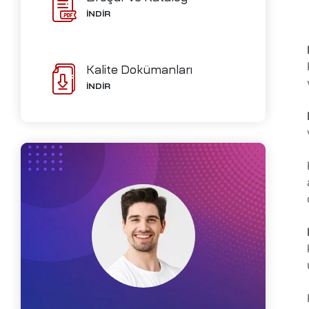
ve İmalat
İNDİR
Kalite Dokümanları
Ofisleri
İNDİR
izi
ch-
i
me
D)