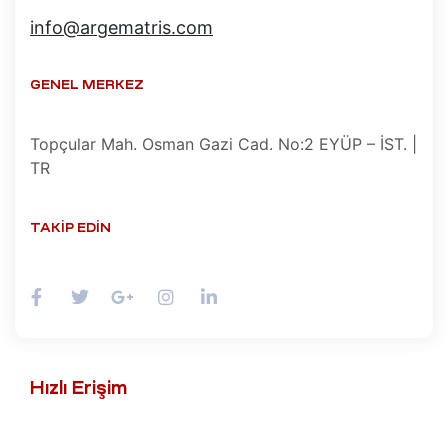
info@argematris.com
ro
t
kımı
ımı
GENEL MERKEZ
ihazı
ımı
Topçular Mah. Osman Gazi Cad. No:2 EYÜP – İST. |
ver
TR
ımı
TAKIP EDIN
baları
er
baları
r
aları
Hızlı Erişim
ları