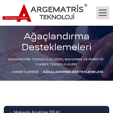
Ağaçlandırma
Desteklemeleri
ARGEMATRİS TEKNOLOJI | UZAY, SAVUNMA VE ROBOTIK
YÜKSEK TEKNOLOJILERI
-Ge
:
HIZMETLERIMIZ
:
AĞAÇLANDIRMA DESTEKLEMELERI
jik
stekleme
ok
dülü
Mekanik Analizler (FEA)