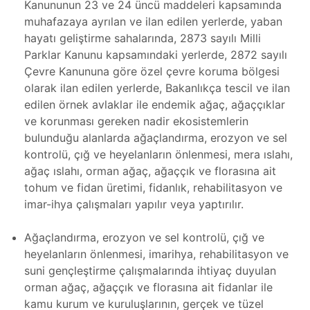
Kanununun 23 ve 24 üncü maddeleri kapsamında
ım
muhafazaya ayrılan ve ilan edilen yerlerde, yaban
zleri
hayatı geliştirme sahalarında, 2873 sayılı Milli
Parklar Kanunu kapsamındaki yerlerde, 2872 sayılı
Çevre Kanununa göre özel çevre koruma bölgesi
olarak ilan edilen yerlerde, Bakanlıkça tescil ve ilan
edilen örnek avlaklar ile endemik ağaç, ağaççıklar
ve korunması gereken nadir ekosistemlerin
bulunduğu alanlarda ağaçlandırma, erozyon ve sel
(FSI)
kontrolü, çığ ve heyelanların önlenmesi, mera ıslahı,
ojeleri
ağaç ıslahı, orman ağaç, ağaççık ve florasına ait
ve
tohum ve fidan üretimi, fidanlık, rehabilitasyon ve
imar-ihya çalışmaları yapılır veya yaptırılır.
mler
Ağaçlandırma, erozyon ve sel kontrolü, çığ ve
heyelanların önlenmesi, imarihya, rehabilitasyon ve
suni gençleştirme çalışmalarında ihtiyaç duyulan
orman ağaç, ağaççık ve florasına ait fidanlar ile
kamu kurum ve kuruluşlarının, gerçek ve tüzel
 Isıtma