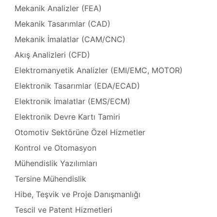
Plus
Mekanik Analizler (FEA)
mbaları
Mekanik Tasarımlar (CAD)
Mekanik İmalatlar (CAM/CNC)
, Bakım
Akış Analizleri (CFD)
Elektromanyetik Analizler (EMI/EMC, MOTOR)
t
Elektronik Tasarımlar (EDA/ECAD)
r
mı
Elektronik İmalatlar (EMS/ECM)
aları
Elektronik Devre Kartı Tamiri
Otomotiv Sektörüne Özel Hizmetler
 Plug-
t
Kontrol ve Otomasyon
mı
Mühendislik Yazılımları
Tersine Mühendislik
saları
iser
Hibe, Teşvik ve Proje Danışmanlığı
In
Tescil ve Patent Hizmetleri
arı