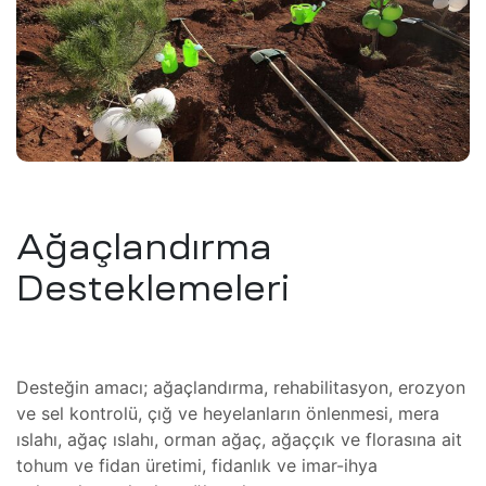
tem
eri
şimcilik
)
tırım)
masyon
knoloji
ı ve
önüşüm
Ağaçlandırma
Desteklemeleri
M/CNC)
üşüm
t /
ri
meli
Desteğin amacı; ağaçlandırma, rehabilitasyon, erozyon
i
ma
ve sel kontrolü, çığ ve heyelanların önlenmesi, mera
tkinlik
ıslahı, ağaç ıslahı, orman ağaç, ağaççık ve florasına ait
i
tohum ve fidan üretimi, fidanlık ve imar-ihya