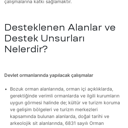
çalışmalarına katkı sağlamaktır.
lararası
ği
leri
şmaları
Desteklenen Alanlar ve
Destek Unsurları
ma
Nelerdir?
ekleme
Devlet ormanlarında yapılacak çalışmalar
ekleme
Bozuk orman alanlarında, orman içi açıklıklarda,
gerektiğinde verimli ormanlarda ve ilgili kurumların
şmalar
uygun görmesi halinde de; kültür ve turizm koruma
aki
ve gelişim bölgeleri ve turizm merkezleri
kapsamında bulunan alanlarda, doğal tarihi ve
arkeolojik sit alanlarında, 6831 sayılı Orman
imsel