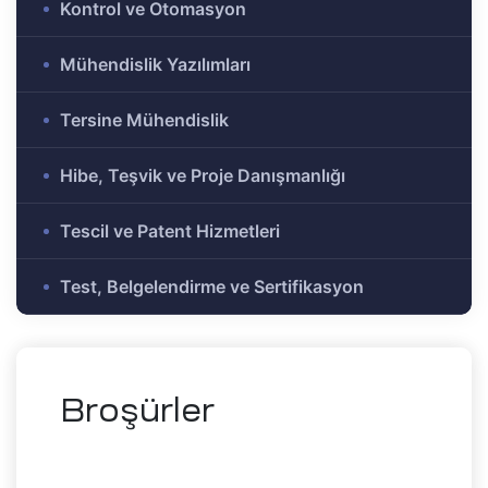
Kontrol ve Otomasyon
e Ar-Ge
Olmayan
Mühendislik Yazılımları
r-Ge
gramı
Tersine Mühendislik
on
Hibe, Teşvik ve Proje Danışmanlığı
me)
şbirliği
Tescil ve Patent Hizmetleri
Test, Belgelendirme ve Sertifikasyon
-Ge
mı
ası
Broşürler
mik
Alanlar
tirme ve