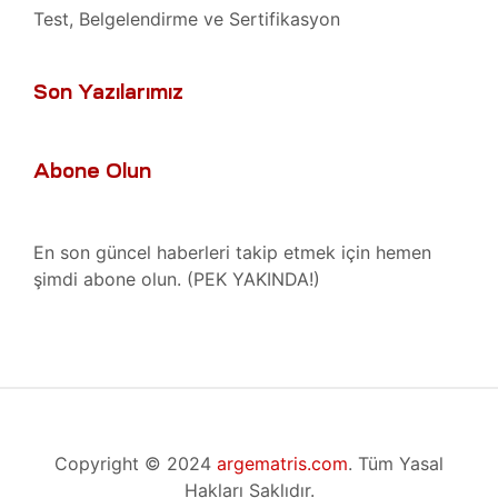
Test, Belgelendirme ve Sertifikasyon
saları
Son Yazılarımız
aları
Abone Olun
kopi
mı
En son güncel haberleri takip etmek için hemen
t
şimdi abone olun. (PEK YAKINDA!)
Radyan
mı
saları
iyat
mı
Copyright © 2024
argematris.com
. Tüm Yasal
Hakları Saklıdır.