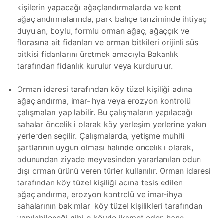
kişilerin yapacağı ağaçlandırmalarda ve kent
ağaçlandırmalarında, park bahçe tanziminde ihtiyaç
eri
e Atölye
duyulan, boylu, formlu orman ağaç, ağaççık ve
lçekli)
tma
florasına ait fidanları ve orman bitkileri orijinli süs
bitkisi fidanlarını üretmek amacıyla Bakanlık
e Atölye
tarafından fidanlık kurulur veya kurdurulur.
lçekli)
ıştırma
Orman idaresi tarafından köy tüzel kişiliği adına
lim
ağaçlandırma, imar-ihya veya erozyon kontrolü
ramı
llenmesi
çalışmaları yapılabilir. Bu çalışmaların yapılacağı
sahalar öncelikli olarak köy yerleşim yerlerine yakın
er
yerlerden seçilir. Çalışmalarda, yetişme muhiti
şartlarının uygun olması halinde öncelikli olarak,
odunundan ziyade meyvesinden yararlanılan odun
rları
 ve
dışı orman ürünü veren türler kullanılır. Orman idaresi
ve
tarafından köy tüzel kişiliği adına tesis edilen
ağaçlandırma, erozyon kontrolü ve imar-ihya
sahalarının bakımları köy tüzel kişilikleri tarafından
yapılabileceği gibi o köyde ikamet eden hane