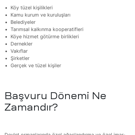
Tamir,
Köy tüzel kişilikleri
Kamu kurum ve kuruluşları
toru
Belediyeler
r,
Tarımsal kalkınma kooperatifleri
Köye hizmet götürme birlikleri
azı
Dernekler
t
Vakıflar
ımı
Tamiri
Şirketler
Gerçek ve tüzel kişiler
ımı
azı
baları
Başvuru Dönemi Ne
m
Zamandır?
ımı
lerinin
691)
mbaları
Devlet ormanlarında özel ağaçlandırma ve özel imar-