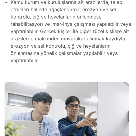
Kamu kurum ve kuruluşlarına ait arazilerde, talep
teresi
etmeleri halinde ağaçlandırma, erozyon ve sel
 Dizgi
kontrolü, çığ ve heyelanların önlenmesi,
leri
rehabilitasyon ve imar-ihya çalışması yapılabilir veya
yaptırılabilir. Gerçek kişiler ile diğer tüzel kişilere ait
amiri
arazilerde malikinden muvafakat alınmak kaydıyla
erozyon ve sel kontrolü, çığ ve heyelanların
ştırma
 Bakım
önlenmesine yönelik çalışmalar yapılabilir veya
yaptırılabilir.
SI)
r,
ı
IPC)
omi Göz
mir,
hazı
kım ve