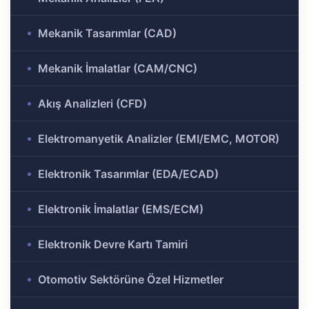
ülü
Analizi
Mekanik Tasarımlar (CAD)
aklı
 Analizi
ek
Mekanik İmalatlar (CAM/CNC)
Akış Analizleri (CFD)
Ar-Ge
gramı
Elektromanyetik Analizler (EMI/EMC, MOTOR)
rkezi
Elektronik Tasarımlar (EDA/ECAD)
r ve
Elektronik İmalatlar (EMS/ECM)
Elektronik Devre Kartı Tamiri
r-Ge
rogramı
Otomotiv Sektörüne Özel Hizmetler
ırma