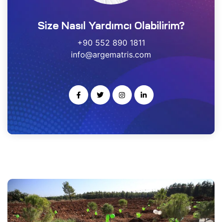
estek
Size Nasıl Yardımcı Olabilirim?
r
+90 552 890 1811
info@argematris.com
gulayıcı
ımı
noloji
rısı
-Ge
kleme
ARS