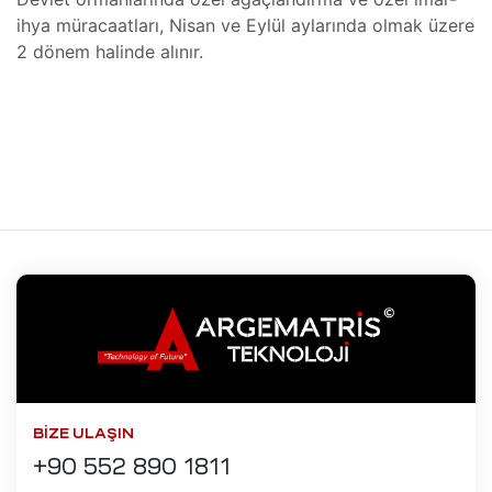
Isıtıcı
ihya müracaatları, Nisan ve Eylül aylarında olmak üzere
ları
2 dönem halinde alınır.
amiri
at
ımı
sizlik
 Teşvik
at
ımı
t Ve
ımı
mbaları
ji
t
ımı
BIZE ULAŞIN
arı
+90 552 890 1811
ımı