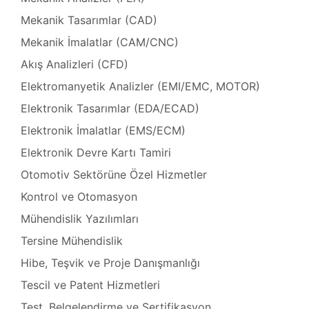
Mekanik Tasarımlar (CAD)
e)
Mekanik İmalatlar (CAM/CNC)
Akış Analizleri (CFD)
rı
Elektromanyetik Analizler (EMI/EMC, MOTOR)
Elektronik Tasarımlar (EDA/ECAD)
 Cihazı
Elektronik İmalatlar (EMS/ECM)
 Bakımı
Elektronik Devre Kartı Tamiri
 Göz
Cihazı
Otomotiv Sektörüne Özel Hizmetler
Kontrol ve Otomasyon
azı
r
Mühendislik Yazılımları
 Bakımı
Tersine Mühendislik
op Göz
toru
Hibe, Teşvik ve Proje Danışmanlığı
Tescil ve Patent Hizmetleri
r
Test, Belgelendirme ve Sertifikasyon