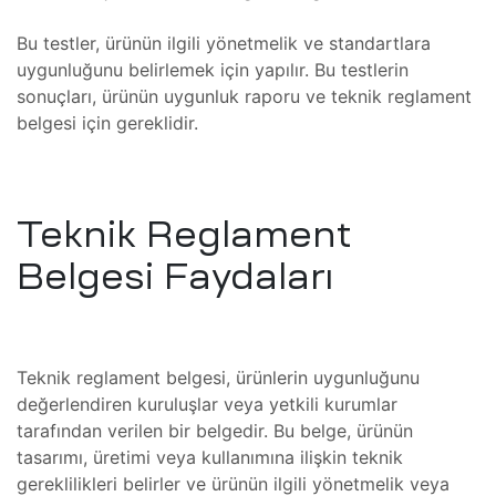
akımı
ri ve
Bu testler, ürünün ilgili yönetmelik ve standartlara
r, Bakım
uygunluğunu belirlemek için yapılır. Bu testlerin
sonuçları, ürünün uygunluk raporu ve teknik reglament
 Tamiri
belgesi için gereklidir.
Tamiri
stezi
Teknik Reglament
ücadele
Belgesi Faydaları
hazı
Radyan
zı
nent
Teknik reglament belgesi, ürünlerin uygunluğunu
değerlendiren kuruluşlar veya yetkili kurumlar
hazı
tarafından verilen bir belgedir. Bu belge, ürünün
ihazı
tasarımı, üretimi veya kullanımına ilişkin teknik
gereklilikleri belirler ve ürünün ilgili yönetmelik veya
hazı