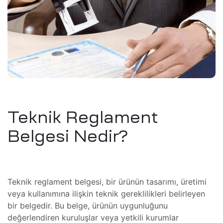
tem
eri
şimcilik
)
tırım)
masyon
knoloji
ı ve
önüşüm
Teknik Reglament
M/CNC)
Belgesi Nedir?
üşüm
t /
ri
meli
i
Teknik reglament belgesi, bir ürünün tasarımı, üretimi
ma
veya kullanımına ilişkin teknik gereklilikleri belirleyen
tkinlik
bir belgedir. Bu belge, ürünün uygunluğunu
i
değerlendiren kuruluşlar veya yetkili kurumlar