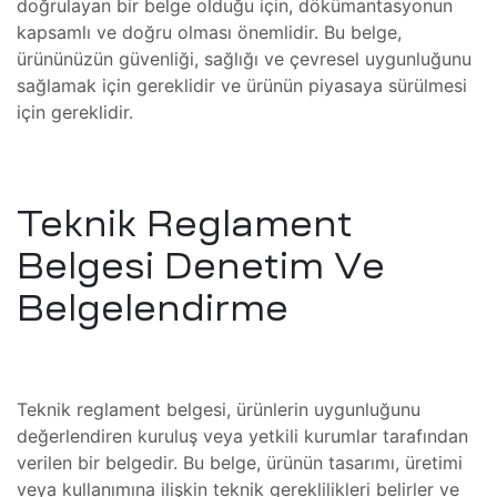
doğrulayan bir belge olduğu için, dökümantasyonun
kapsamlı ve doğru olması önemlidir. Bu belge,
ro
t
ürününüzün güvenliği, sağlığı ve çevresel uygunluğunu
kımı
ımı
sağlamak için gereklidir ve ürünün piyasaya sürülmesi
ihazı
için gereklidir.
ımı
ver
ımı
Teknik Reglament
baları
Belgesi Denetim Ve
er
Belgelendirme
baları
r
aları
Teknik reglament belgesi, ürünlerin uygunluğunu
değerlendiren kuruluş veya yetkili kurumlar tarafından
verilen bir belgedir. Bu belge, ürünün tasarımı, üretimi
ları
veya kullanımına ilişkin teknik gereklilikleri belirler ve