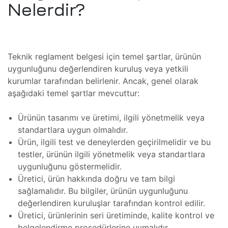
ım
Nelerdir?
zleri
Teknik reglament belgesi için temel şartlar, ürünün
uygunluğunu değerlendiren kuruluş veya yetkili
kurumlar tarafından belirlenir. Ancak, genel olarak
aşağıdaki temel şartlar mevcuttur:
(FSI)
ojeleri
Ürünün tasarımı ve üretimi, ilgili yönetmelik veya
ve
standartlara uygun olmalıdır.
Ürün, ilgili test ve deneylerden geçirilmelidir ve bu
testler, ürünün ilgili yönetmelik veya standartlara
mler
uygunluğunu göstermelidir.
Üretici, ürün hakkında doğru ve tam bilgi
sağlamalıdır. Bu bilgiler, ürünün uygunluğunu
değerlendiren kuruluşlar tarafından kontrol edilir.
Üretici, ürünlerinin seri üretiminde, kalite kontrol ve
 Isıtma
belgelendirme prosedürlerine uymalıdır.