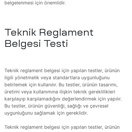
belgelenmesi için önemlidir.
mı
ratom
i ve
mı
Teknik Reglament
CT
Belgesi Testi
ı
at
mı
Teknik reglament belgesi için yapılan testler, ürünün
ilgili yönetmelik veya standartlara uygunluğunu
saları
ı
belirlemek için kullanılır. Bu testler, ürünün tasarımı,
al
üretimi veya kullanımına ilişkin teknik gereklilikleri
karşılayıp karşılamadığını değerlendirmek için yapılır.
bu
Bu testler, ürünün güvenliği, sağlığı ve çevresel
e
zları
uygunluğunu sağlamak için gereklidir.
kobu
Teknik reglament belgesi için yapılan testler, ürünün
zı