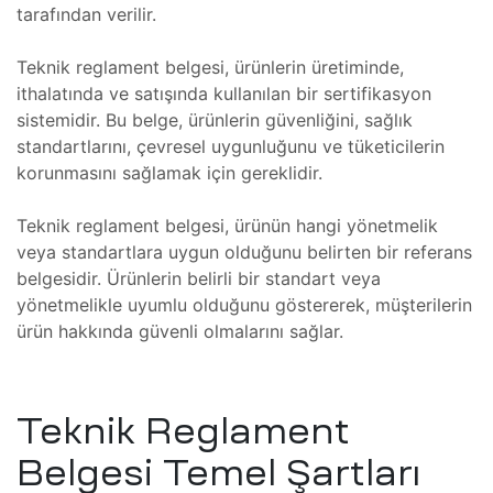
tarafından verilir.
lararası
ği
Teknik reglament belgesi, ürünlerin üretiminde,
leri
ithalatında ve satışında kullanılan bir sertifikasyon
şmaları
sistemidir. Bu belge, ürünlerin güvenliğini, sağlık
standartlarını, çevresel uygunluğunu ve tüketicilerin
ma
korunmasını sağlamak için gereklidir.
ekleme
Teknik reglament belgesi, ürünün hangi yönetmelik
veya standartlara uygun olduğunu belirten bir referans
belgesidir. Ürünlerin belirli bir standart veya
yönetmelikle uyumlu olduğunu göstererek, müşterilerin
ekleme
ürün hakkında güvenli olmalarını sağlar.
şmalar
aki
Teknik Reglament
Belgesi Temel Şartları
imsel