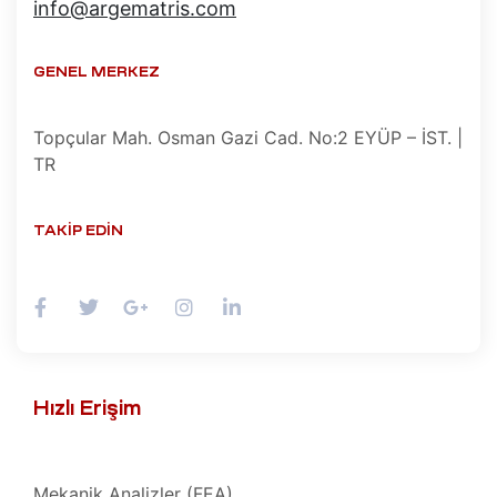
info@argematris.com
yo
e)
GENEL MERKEZ
miri ve
Topçular Mah. Osman Gazi Cad. No:2 EYÜP – İST. |
TR
e)
 Cihazı
TAKIP EDIN
nik
e)
akımı
Cihazı
zasyon
i ve
n
Hızlı Erişim
pama
e)
Mekanik Analizler (FEA)