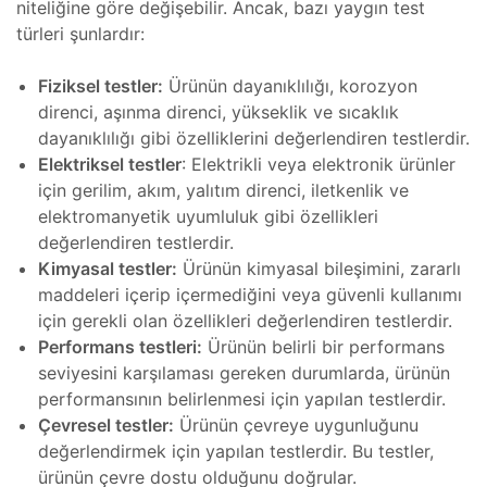
niteliğine göre değişebilir. Ancak, bazı yaygın test
türleri şunlardır:
at
ambaları
akımı
Fiziksel testler:
Ürünün dayanıklılığı, korozyon
direnci, aşınma direnci, yükseklik ve sıcaklık
oskobu
asaları
dayanıklılığı gibi özelliklerini değerlendiren testlerdir.
Elektriksel testler
: Elektrikli veya elektronik ürünler
skobu
için gerilim, akım, yalıtım direnci, iletkenlik ve
hazları
elektromanyetik uyumluluk gibi özellikleri
değerlendiren testlerdir.
oskobu
Kimyasal testler:
Ürünün kimyasal bileşimini, zararlı
hazı
maddeleri içerip içermediğini veya güvenli kullanımı
için gerekli olan özellikleri değerlendiren testlerdir.
roskobu
Performans testleri:
Ürünün belirli bir performans
seviyesini karşılaması gereken durumlarda, ürünün
miri ve
performansının belirlenmesi için yapılan testlerdir.
Çevresel testler:
Ürünün çevreye uygunluğunu
akımı
değerlendirmek için yapılan testlerdir. Bu testler,
iri ve
ürünün çevre dostu olduğunu doğrular.