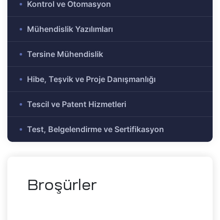
Kontrol ve Otomasyon
e Ar-Ge
Olmayan
Mühendislik Yazılımları
r-Ge
gramı
Tersine Mühendislik
on
Hibe, Teşvik ve Proje Danışmanlığı
me)
şbirliği
Tescil ve Patent Hizmetleri
Test, Belgelendirme ve Sertifikasyon
-Ge
mı
ası
Broşürler
mik
Alanlar
tirme ve