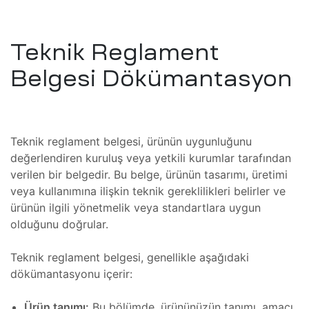
Tamir,
toru
Teknik Reglament
r,
Belgesi Dökümantasyon
azı
t
ımı
Tamiri
Teknik reglament belgesi, ürünün uygunluğunu
değerlendiren kuruluş veya yetkili kurumlar tarafından
ımı
verilen bir belgedir. Bu belge, ürünün tasarımı, üretimi
azı
veya kullanımına ilişkin teknik gereklilikleri belirler ve
baları
ürünün ilgili yönetmelik veya standartlara uygun
m
olduğunu doğrular.
ımı
Teknik reglament belgesi, genellikle aşağıdaki
lerinin
dökümantasyonu içerir:
691)
mbaları
Ürün tanımı:
Bu bölümde, ürününüzün tanımı, amacı