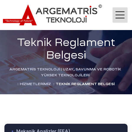
Teknik Reglament
Belgesi
ARGEMATRİS TEKNOLOJI | UZAY, SAVUNMA VE ROBOTIK
YÜKSEK TEKNOLOJILERI
-Ge
:
HIZMETLERIMIZ
:
TEKNIK REGLAMENT BELGESI
jik
stekleme
ok
dülü
Mekanik Analizler (FEA)