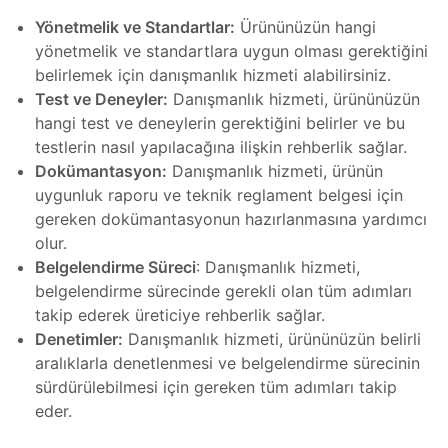
Yönetmelik ve Standartlar:
Ürününüzün hangi
yönetmelik ve standartlara uygun olması gerektiğini
o Koter
belirlemek için danışmanlık hizmeti alabilirsiniz.
Test ve Deneyler:
Danışmanlık hizmeti, ürününüzün
hangi test ve deneylerin gerektiğini belirler ve bu
ihazı
testlerin nasıl yapılacağına ilişkin rehberlik sağlar.
ri ve
Dokümantasyon:
Danışmanlık hizmeti, ürünün
ektro
uygunluk raporu ve teknik reglament belgesi için
Bakımı
gereken dokümantasyonun hazırlanmasına yardımcı
olur.
er
Belgelendirme Süreci
: Danışmanlık hizmeti,
belgelendirme sürecinde gerekli olan tüm adımları
zilerin
takip ederek üreticiye rehberlik sağlar.
ihazı
ği
Denetimler:
Danışmanlık hizmeti, ürününüzün belirli
aralıklarla denetlenmesi ve belgelendirme sürecinin
 Koter
sürdürülebilmesi için gereken tüm adımları takip
ter
eder.
o