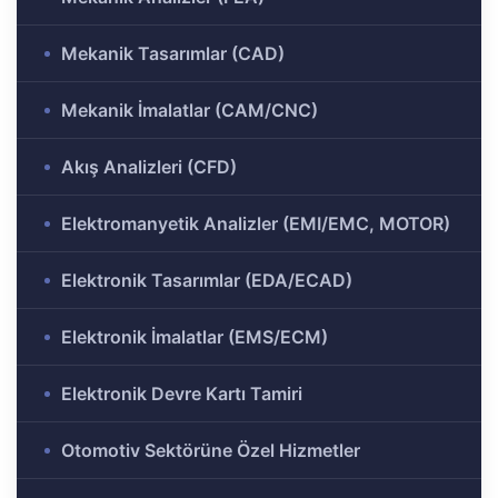
ülü
Analizi
Mekanik Tasarımlar (CAD)
aklı
 Analizi
ek
Mekanik İmalatlar (CAM/CNC)
Akış Analizleri (CFD)
Ar-Ge
gramı
Elektromanyetik Analizler (EMI/EMC, MOTOR)
rkezi
Elektronik Tasarımlar (EDA/ECAD)
r ve
Elektronik İmalatlar (EMS/ECM)
Elektronik Devre Kartı Tamiri
r-Ge
rogramı
Otomotiv Sektörüne Özel Hizmetler
ırma