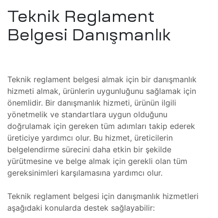
Teknik Reglament
 Tamiri
ri ve
Belgesi Danışmanlık
Isıtma
mı
Teknik reglament belgesi almak için bir danışmanlık
amiri
hizmeti almak, ürünlerin uygunluğunu sağlamak için
mı
önemlidir. Bir danışmanlık hizmeti, ürünün ilgili
yönetmelik ve standartlara uygun olduğunu
arı
doğrulamak için gereken tüm adımları takip ederek
üreticiye yardımcı olur. Bu hizmet, üreticilerin
belgelendirme sürecini daha etkin bir şekilde
azları
amı
yürütmesine ve belge almak için gerekli olan tüm
gereksinimleri karşılamasına yardımcı olur.
azları
Teknik reglament belgesi için danışmanlık hizmetleri
aşağıdaki konularda destek sağlayabilir:
amir,