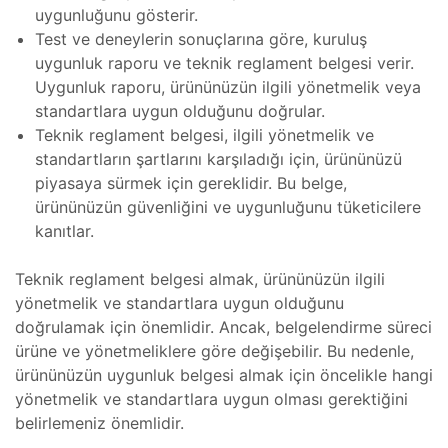
uygunluğunu gösterir.
zı
Tamir,
Test ve deneylerin sonuçlarına göre, kuruluş
uygunluk raporu ve teknik reglament belgesi verir.
Uygunluk raporu, ürününüzün ilgili yönetmelik veya
miri ve
arımı
standartlara uygun olduğunu doğrular.
Teknik reglament belgesi, ilgili yönetmelik ve
kım ve
standartların şartlarını karşıladığı için, ürününüzü
piyasaya sürmek için gereklidir. Bu belge,
ürününüzün güvenliğini ve uygunluğunu tüketicilere
miri ve
Tamir,
kanıtlar.
 Tamir,
Teknik reglament belgesi almak, ürününüzün ilgili
yönetmelik ve standartlara uygun olduğunu
doğrulamak için önemlidir. Ancak, belgelendirme süreci
onu –
mir,
ürüne ve yönetmeliklere göre değişebilir. Bu nedenle,
ürününüzün uygunluk belgesi almak için öncelikle hangi
yönetmelik ve standartlara uygun olması gerektiğini
azı
i (HMI)
belirlemeniz önemlidir.