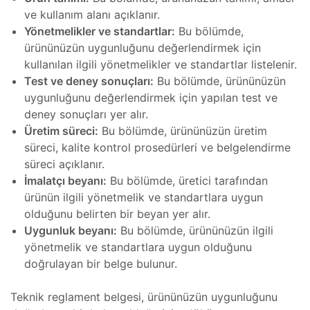
Isıtıcı
ve kullanım alanı açıklanır.
ları
Yönetmelikler ve standartlar:
Bu bölümde,
ürününüzün uygunluğunu değerlendirmek için
amiri
kullanılan ilgili yönetmelikler ve standartlar listelenir.
at
Test ve deney sonuçları:
Bu bölümde, ürününüzün
ımı
sizlik
uygunluğunu değerlendirmek için yapılan test ve
 Teşvik
at
deney sonuçları yer alır.
ımı
Üretim süreci:
Bu bölümde, ürününüzün üretim
süreci, kalite kontrol prosedürleri ve belgelendirme
süreci açıklanır.
t Ve
ımı
İmalatçı beyanı:
Bu bölümde, üretici tarafından
ürünün ilgili yönetmelik ve standartlara uygun
mbaları
ji
olduğunu belirten bir beyan yer alır.
Uygunluk beyanı:
Bu bölümde, ürününüzün ilgili
t
yönetmelik ve standartlara uygun olduğunu
ımı
doğrulayan bir belge bulunur.
arı
Teknik reglament belgesi, ürününüzün uygunluğunu
ımı