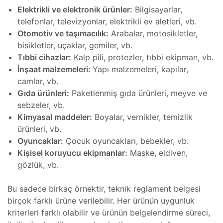
er
sel
Elektrikli ve elektronik ürünler:
Bilgisayarlar,
telefonlar, televizyonlar, elektrikli ev aletleri, vb.
Otomotiv ve taşımacılık:
Arabalar, motosikletler,
 Koter
bisikletler, uçaklar, gemiler, vb.
Tıbbi cihazlar:
Kalp pili, protezler, tıbbi ekipman, vb.
er
İnşaat malzemeleri:
Yapı malzemeleri, kapılar,
camlar, vb.
Gıda ürünleri:
Paketlenmiş gıda ürünleri, meyve ve
Koter
sebzeler, vb.
Alan
Kimyasal maddeler:
Boyalar, vernikler, temizlik
tası
ürünleri, vb.
o
Oyuncaklar:
Çocuk oyuncakları, bebekler, vb.
Bakımı
Kişisel koruyucu ekipmanlar:
Maske, eldiven,
Analizi
gözlük, vb.
amir,
iri ve
Bu sadece birkaç örnektir, teknik reglament belgesi
sta
birçok farklı ürüne verilebilir. Her ürünün uygunluk
Bakımı
ri ve
kriterleri farklı olabilir ve ürünün belgelendirme süreci,