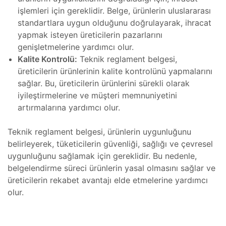
rı
işlemleri için gereklidir. Belge, ürünlerin uluslararası
zları
standartlara uygun olduğunu doğrulayarak, ihracat
yapmak isteyen üreticilerin pazarlarını
imetri
genişletmelerine yardımcı olur.
mı
Kalite Kontrolü:
Teknik reglament belgesi,
Cihazı
üreticilerin ürünlerinin kalite kontrolünü yapmalarını
r
sağlar. Bu, üreticilerin ürünlerini sürekli olarak
mı
iyileştirmelerine ve müşteri memnuniyetini
artırmalarına yardımcı olur.
ları
 Tamiri
Teknik reglament belgesi, ürünlerin uygunluğunu
belirleyerek, tüketicilerin güvenliği, sağlığı ve çevresel
Cihazı
mı
uygunluğunu sağlamak için gereklidir. Bu nedenle,
belgelendirme süreci ürünlerin yasal olmasını sağlar ve
Cihazı
üreticilerin rekabet avantajı elde etmelerine yardımcı
mı
olur.
azları
 Tamiri