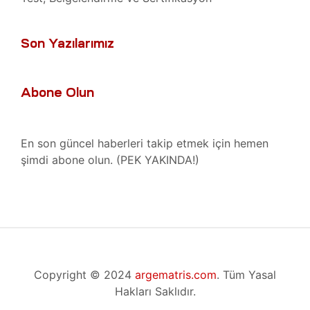
ğı
 Bakımı
, Bakım
Son Yazılarımız
er
iri ve
Tamiri
Abone Olun
 Cihazı
En son güncel haberleri takip etmek için hemen
egreler
şimdi abone olun. (PEK YAKINDA!)
azları
esi
kans
zi
Bakımı
–
Copyright © 2024
argematris.com
. Tüm Yasal
Isıtıcı
azı
Hakları Saklıdır.