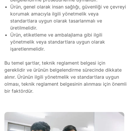
Ürün, genel olarak insan sağlığı, güvenliği ve çevreyi
eri
korumak amacıyla ilgili yönetmelik veya
e Atölye
standartlara uygun olarak tasarlanmalı ve
lçekli)
tma
üretilmelidir.
Ürün, etiketleme ve ambalajlama gibi ilgili
e Atölye
yönetmelik veya standartlara uygun olarak
lçekli)
ıştırma
işaretlenmelidir.
lim
ramı
llenmesi
Bu temel şartlar, teknik reglament belgesi için
gereklidir ve ürünün belgelendirme sürecinde dikkate
alınır. Ürünün ilgili yönetmelik ve standartlara uygun
er
olması, teknik reglament belgesinin alınması için önemli
bir faktördür.
rları
 ve
ve