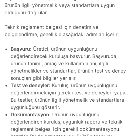
Plus
ürünün ilgili yönetmelik veya standartlara uygun
olduğunu doğrular.
mbaları
Teknik reglament belgesi için denetim ve
, Bakım
belgelendirme, genellikle aşağıdaki adımları içerir:
Başvuru:
Üretici, ürünün uygunluğunu
t
değerlendirecek kuruluşa başvurur. Başvuruda,
r
mı
ürünün tanımı, amaç ve kullanım alanı, ilgili
yönetmelikler ve standartlar, ürünün test ve deney
aları
sonuçları gibi bilgiler yer alır.
 Plug-
Test ve deneyler:
Kuruluş, ürünün uygunluğunu
t
değerlendirmek için gerekli test ve deneyleri yapar.
mı
Bu testler, ürünün ilgili yönetmelik ve standartlara
uygunluğunu gösterir.
saları
Dokümantasyon:
Ürünün uygunluğunu
iser
değerlendiren kuruluş, uygunluk raporu ve teknik
In
reglament belgesi için gerekli dokümantasyonu
arı