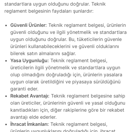
standartlara uygun olduğunu doğrular. Teknik
hazı
reglament belgesinin faydaları şunlardır:
Tamiri
Güvenli Ürünler:
Teknik reglament belgesi, ürünlerin
azı
güvenli olduğunu ve ilgili yönetmelik ve standartlara
 Cihazı
uygun olduğunu doğrular. Bu, tüketicilerin güvenle
ürünleri kullanabileceklerini ve güvenli olduklarını
bilerek satın almalarını sağlar.
miri ve
Yasa Uygunluğu:
Teknik reglament belgesi,
ve
üreticilerin ilgili yönetmelik ve standartlara uygun
olup olmadığını doğruladığı için, ürünlerin yasalara
)
Tamiri
uygun olarak üretildiğini ve piyasaya sürüldüğünü
garanti eder.
Rekabet Avantajı:
Teknik reglament belgesine sahip
 Tamiri
miri ve
olan üreticiler, ürünlerinin güvenli ve yasal olduğunu
kanıtladıkları için, diğer rakiplerine göre bir rekabet
avantajı elde ederler.
,
İhracat İmkanları:
Teknik reglament belgesi,
ürünlerin uygunluklarını doğruladığı için, ihracat