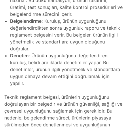
hazırlar. Bu dokümantasyon, ürünün tasarımı,
üretimi, test sonuçları, kalite kontrol prosedürleri ve
belgelendirme sürecini içerir.
saları
Belgelendirme:
Kuruluş, ürünün uygunluğunu
değerlendirdikten sonra uygunluk raporu ve teknik
aları
reglament belgesini verir. Bu belgeler, ürünün ilgili
yönetmelik ve standartlara uygun olduğunu
doğrular.
kopi
Denetim:
Ürünün uygunluğunu değerlendiren
mı
kuruluş, belirli aralıklarla denetimler yapar. Bu
denetimler, ürünün ilgili yönetmelik ve standartlara
t
Radyan
uygun olmaya devam ettiğini doğrulamak için
mı
yapılır.
saları
Teknik reglament belgesi, ürünlerin uygunluğunu
doğrulayan bir belgedir ve ürünün güvenliği, sağlığı ve
iyat
çevresel uygunluğunu sağlamak için gereklidir. Bu
mı
nedenle, belgelendirme süreci, ürünlerin piyasaya
sürülmeden önce denetlenmesi ve uygunluğunun