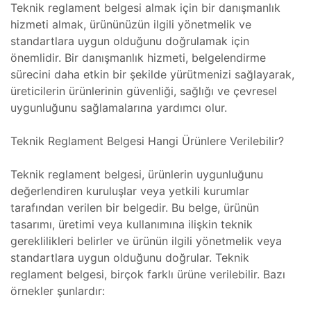
Teknik reglament belgesi almak için bir danışmanlık
Bakımı
hazı
hizmeti almak, ürününüzün ilgili yönetmelik ve
standartlara uygun olduğunu doğrulamak için
ihazı
önemlidir. Bir danışmanlık hizmeti, belgelendirme
nik
sürecini daha etkin bir şekilde yürütmenizi sağlayarak,
akımı
Koter
üreticilerin ürünlerinin güvenliği, sağlığı ve çevresel
uygunluğunu sağlamalarına yardımcı olur.
Koter
ıcı
Teknik Reglament Belgesi Hangi Ürünlere Verilebilir?
Teknik reglament belgesi, ürünlerin uygunluğunu
Koter
 Sistemi
değerlendiren kuruluşlar veya yetkili kurumlar
tarafından verilen bir belgedir. Bu belge, ürünün
tasarımı, üretimi veya kullanımına ilişkin teknik
ro
gereklilikleri belirler ve ürünün ilgili yönetmelik veya
Bakımı
standartlara uygun olduğunu doğrular. Teknik
Cihazı
reglament belgesi, birçok farklı ürüne verilebilir. Bazı
örnekler şunlardır: