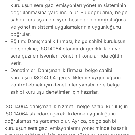
kuruluşun sera gazı emisyonları yönetim sisteminin
Bakımı
hazı
doğrulanmasına yardımcı olur. Bu doğrulama, belge
sahibi kuruluşun emisyon hesaplarının doğruluğunu
ihazı
ve yönetim sistemi uygulamalarının uygunluğunu
nik
akımı
doğrular.
Koter
Eğitim: Danışmanlık firması, belge sahibi kuruluşun
personeline, ISO14064 standardı gereklilikleri ve
sera gazı emisyonları yönetimi konularında eğitim
Koter
ıcı
verir.
Denetimler: Danışmanlık firması, belge sahibi
kuruluşun ISO14064 gerekliliklerine uygunluğunu
Koter
 Sistemi
kontrol etmek için denetimler yapabilir ve belge
sahibi kuruluşu denetimler için hazırlar.
ro
Bakımı
ISO 14064 danışmanlık hizmeti, belge sahibi kuruluşun
ISO 14064 standardı gerekliliklerine uygunluğunu
Cihazı
doğrulamasına yardımcı olur. Ayrıca, belge sahibi
kuruluşun sera gazı emisyonlarını yönetiminde başarılı