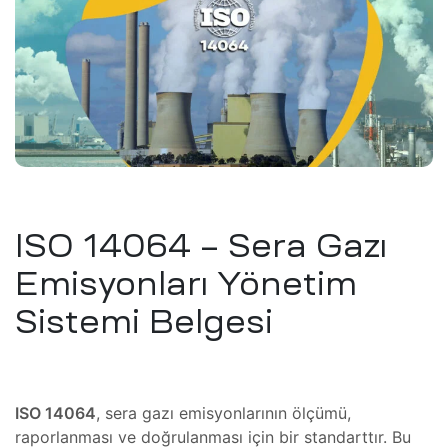
tem
eri
şimcilik
)
tırım)
masyon
knoloji
ı ve
önüşüm
ISO 14064 – Sera Gazı
M/CNC)
üşüm
Emisyonları Yönetim
t /
Sistemi Belgesi
ri
meli
i
ma
tkinlik
ISO 14064
, sera gazı emisyonlarının ölçümü,
i
raporlanması ve doğrulanması için bir standarttır. Bu