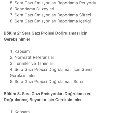
Sera Gazı Emisyonları Raporlama Periyodu
Plus
Raporlama Düzeyleri
mbaları
Sera Gazı Emisyonları Raporlama Süreci
Sera Gazı Emisyonları Raporlama İçeriği
, Bakım
Bölüm 2: Sera Gazı Projesi Doğrulaması için
Gereksinimler
t
r
mı
Kapsam
Normatif Referanslar
aları
Terimler ve Tanımlar
 Plug-
Sera Gazı Projesi Doğrulaması İçin Genel
Gereksinimler
t
Sera Gazı Projesi Doğrulaması Süreci
mı
saları
Bölüm 3: Sera Gazı Emisyonları Doğrulama ve
iser
Doğrulanmış Beyanlar için Gereksinimler
In
arı
Kapsam