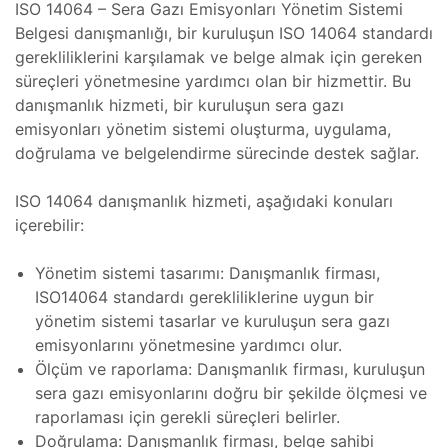
ISO 14064 – Sera Gazı Emisyonları Yönetim Sistemi
Belgesi danışmanlığı, bir kuruluşun ISO 14064 standardı
gerekliliklerini karşılamak ve belge almak için gereken
o Koter
süreçleri yönetmesine yardımcı olan bir hizmettir. Bu
danışmanlık hizmeti, bir kuruluşun sera gazı
ihazı
emisyonları yönetim sistemi oluşturma, uygulama,
ri ve
doğrulama ve belgelendirme sürecinde destek sağlar.
ektro
ISO 14064 danışmanlık hizmeti, aşağıdaki konuları
Bakımı
içerebilir:
er
Yönetim sistemi tasarımı: Danışmanlık firması,
ISO14064 standardı gerekliliklerine uygun bir
zilerin
ihazı
yönetim sistemi tasarlar ve kuruluşun sera gazı
ği
emisyonlarını yönetmesine yardımcı olur.
Ölçüm ve raporlama: Danışmanlık firması, kuruluşun
 Koter
sera gazı emisyonlarını doğru bir şekilde ölçmesi ve
ter
raporlaması için gerekli süreçleri belirler.
Doğrulama: Danışmanlık firması, belge sahibi
o