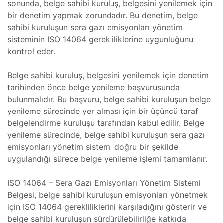
sonunda, belge sahibi kuruluş, belgesini yenilemek için
ğı
 Bakımı
bir denetim yapmak zorundadır. Bu denetim, belge
sahibi kuruluşun sera gazı emisyonları yönetim
, Bakım
er
sisteminin ISO 14064 gerekliliklerine uygunluğunu
kontrol eder.
iri ve
Tamiri
Belge sahibi kuruluş, belgesini yenilemek için denetim
tarihinden önce belge yenileme başvurusunda
 Cihazı
bulunmalıdır. Bu başvuru, belge sahibi kuruluşun belge
yenileme sürecinde yer alması için bir üçüncü taraf
egreler
belgelendirme kuruluşu tarafından kabul edilir. Belge
azları
yenileme sürecinde, belge sahibi kuruluşun sera gazı
esi
emisyonları yönetim sistemi doğru bir şekilde
uygulandığı sürece belge yenileme işlemi tamamlanır.
kans
zi
Bakımı
ISO 14064 – Sera Gazı Emisyonları Yönetim Sistemi
–
Belgesi, belge sahibi kuruluşun emisyonları yönetmek
Isıtıcı
azı
için ISO 14064 gerekliliklerini karşıladığını gösterir ve
belge sahibi kuruluşun sürdürülebilirliğe katkıda