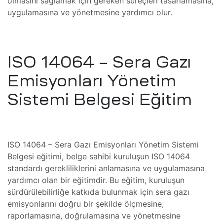
olmasını sağlamak için gereken süreçleri tasarlamasına,
er
sel
uygulamasına ve yönetmesine yardımcı olur.
 Koter
ISO 14064 – Sera Gazı
er
Emisyonları Yönetim
Sistemi Belgesi Eğitim
Koter
Alan
tası
o
Bakımı
ISO 14064 – Sera Gazı Emisyonları Yönetim Sistemi
Analizi
Belgesi eğitimi, belge sahibi kuruluşun ISO 14064
amir,
standardı gerekliliklerini anlamasına ve uygulamasına
iri ve
yardımcı olan bir eğitimdir. Bu eğitim, kuruluşun
sürdürülebilirliğe katkıda bulunmak için sera gazı
sta
emisyonlarını doğru bir şekilde ölçmesine,
Bakımı
ri ve
raporlamasına, doğrulamasına ve yönetmesine