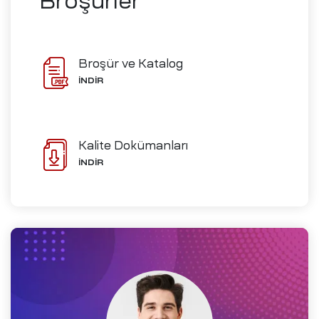
Broşürler
ve İmalat
Broşür ve Katalog
İNDİR
Ofisleri
izi
Kalite Dokümanları
ch-
İNDİR
i
me
D)