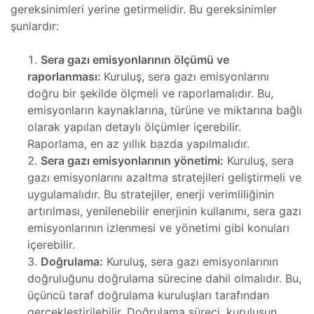
gereksinimleri yerine getirmelidir. Bu gereksinimler
şunlardır:
eri
e Atölye
lçekli)
tma
Sera gazı emisyonlarının ölçümü ve
raporlanması:
Kuruluş, sera gazı emisyonlarını
e Atölye
doğru bir şekilde ölçmeli ve raporlamalıdır. Bu,
lçekli)
ıştırma
emisyonların kaynaklarına, türüne ve miktarına bağlı
olarak yapılan detaylı ölçümler içerebilir.
lim
Raporlama, en az yıllık bazda yapılmalıdır.
ramı
llenmesi
Sera gazı emisyonlarının yönetimi:
Kuruluş, sera
gazı emisyonlarını azaltma stratejileri geliştirmeli ve
uygulamalıdır. Bu stratejiler, enerji verimliliğinin
er
artırılması, yenilenebilir enerjinin kullanımı, sera gazı
emisyonlarının izlenmesi ve yönetimi gibi konuları
rları
 ve
içerebilir.
ve
Doğrulama:
Kuruluş, sera gazı emisyonlarının
doğruluğunu doğrulama sürecine dahil olmalıdır. Bu,
üçüncü taraf doğrulama kuruluşları tarafından
gerçekleştirilebilir. Doğrulama süreci, kuruluşun