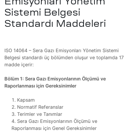
Emisyonları Yönetim
ro
Sistemi Belgesi
t
kımı
ımı
Standardı Maddeleri
ihazı
ımı
ver
ISO 14064 – Sera Gazı Emisyonları Yönetim Sistemi
ımı
Belgesi standardı üç bölümden oluşur ve toplamda 17
madde içerir:
baları
er
Bölüm 1: Sera Gazı Emisyonlarının Ölçümü ve
Raporlanması için Gereksinimler
baları
r
Kapsam
aları
Normatif Referanslar
Terimler ve Tanımlar
Sera Gazı Emisyonlarının Ölçümü ve
ları
Raporlanması için Genel Gereksinimler