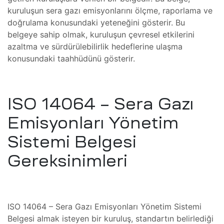
ım
kuruluşun sera gazı emisyonlarını ölçme, raporlama ve
zleri
doğrulama konusundaki yeteneğini gösterir. Bu
belgeye sahip olmak, kuruluşun çevresel etkilerini
azaltma ve sürdürülebilirlik hedeflerine ulaşma
konusundaki taahhüdünü gösterir.
ISO 14064 – Sera Gazı
(FSI)
ojeleri
Emisyonları Yönetim
ve
Sistemi Belgesi
mler
Gereksinimleri
ISO 14064 – Sera Gazı Emisyonları Yönetim Sistemi
Belgesi almak isteyen bir kuruluş, standartın belirlediği
 Isıtma