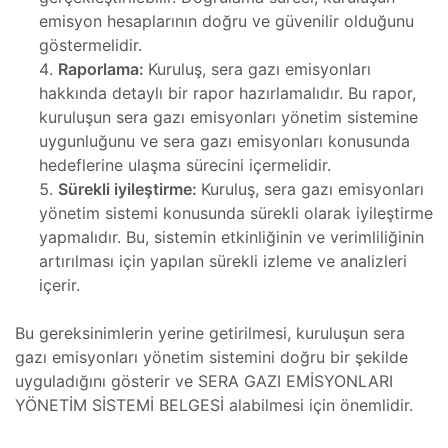
emisyon hesaplarının doğru ve güvenilir olduğunu
,
cı
göstermelidir.
Raporlama:
Kuruluş, sera gazı emisyonları
ı ve
hakkında detaylı bir rapor hazırlamalıdır. Bu rapor,
iki
kuruluşun sera gazı emisyonları yönetim sistemine
uygunluğunu ve sera gazı emisyonları konusunda
oter
hedeflerine ulaşma sürecini içermelidir.
Sürekli iyileştirme:
Kuruluş, sera gazı emisyonları
yönetim sistemi konusunda sürekli olarak iyileştirme
tomi
Kartı
yapmalıdır. Bu, sistemin etkinliğinin ve verimliliğinin
mı
artırılması için yapılan sürekli izleme ve analizleri
amiri
içerir.
Bu gereksinimlerin yerine getirilmesi, kuruluşun sera
ri ve
gazı emisyonları yönetim sistemini doğru bir şekilde
uyguladığını gösterir ve SERA GAZI EMİSYONLARI
YÖNETİM SİSTEMİ BELGESİ alabilmesi için önemlidir.
ponent