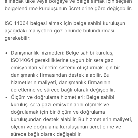
alınacak ülke veya bölgeye ve belge almak için seçilen
mi Göz
ımı
belgelendirme kuruluşunun ücretlerine göre değişebilir.
ımı
ISO 14064 belgesi almak için belge sahibi kuruluşun
steği
aşağıdaki maliyetleri göz önünde bulundurması
gerekebilir:
ımı
Danışmanlık hizmetleri: Belge sahibi kuruluş,
baları
 Bakım
ISO14064 gerekliliklerine uygun bir sera gazı
emisyonları yönetim sistemi oluşturmak için bir
s Koter
danışmanlık firmasından destek alabilir. Bu
ihazı
hizmetlerin maliyeti, danışmanlık firmasının
ücretlerine ve sürece bağlı olarak değişebilir.
zı
miri ve
Ölçüm ve doğrulama hizmetleri: Belge sahibi
kuruluş, sera gazı emisyonlarını ölçmek ve
doğrulamak için bir ölçüm ve doğrulama
 Cihazı
kuruluşundan destek alabilir. Bu hizmetlerin maliyeti,
ölçüm ve doğrulama kuruluşunun ücretlerine ve
yan
sürece bağlı olarak değişebilir.
azı