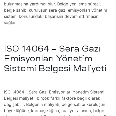
bulunmasına yardımcı olur. Belge yenileme süreci,
 Koter
belge sahibi kuruluşun sera gazı emisyonları yönetim
ı
sistemi konusundaki başarısını devam ettirmesini
asyonu –
sağlar.
kans
Bakımı
rin
amı
azı
ISO 14064 – Sera Gazı
bu
Emisyonları Yönetim
ir,
Sistemi Belgesi Maliyeti
ihazı
ımı
ISO 14064 – Sera Gazı Emisyonları Yönetim Sistemi
steresi
Belgesi maliyeti, birçok farklı faktöre bağlı olarak
mayan
değişebilir. Belgenin maliyeti, belge sahibi kuruluşun
büyüklüğüne, karmaşıklığına, faaliyet alanına, belge
um