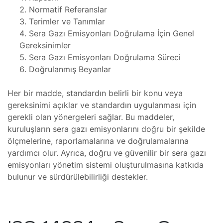
Normatif Referanslar
Terimler ve Tanımlar
saları
Sera Gazı Emisyonları Doğrulama İçin Genel
Gereksinimler
Sera Gazı Emisyonları Doğrulama Süreci
aları
Doğrulanmış Beyanlar
Her bir madde, standardın belirli bir konu veya
kopi
mı
gereksinimi açıklar ve standardın uygulanması için
gerekli olan yönergeleri sağlar. Bu maddeler,
t
Radyan
kuruluşların sera gazı emisyonlarını doğru bir şekilde
mı
ölçmelerine, raporlamalarına ve doğrulamalarına
yardımcı olur. Ayrıca, doğru ve güvenilir bir sera gazı
saları
emisyonları yönetim sistemi oluşturulmasına katkıda
bulunur ve sürdürülebilirliği destekler.
iyat
mı