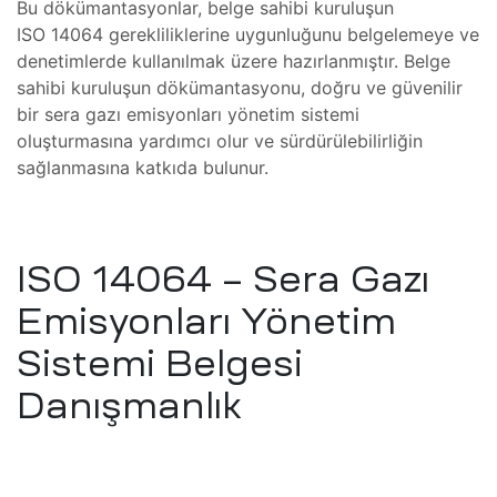
Bu dökümantasyonlar, belge sahibi kuruluşun
ISO 14064 gerekliliklerine uygunluğunu belgelemeye ve
 Tamiri
ri ve
denetimlerde kullanılmak üzere hazırlanmıştır. Belge
sahibi kuruluşun dökümantasyonu, doğru ve güvenilir
Isıtma
bir sera gazı emisyonları yönetim sistemi
oluşturmasına yardımcı olur ve sürdürülebilirliğin
mı
sağlanmasına katkıda bulunur.
amiri
mı
ISO 14064 – Sera Gazı
arı
Emisyonları Yönetim
azları
amı
Sistemi Belgesi
Danışmanlık
azları
amir,