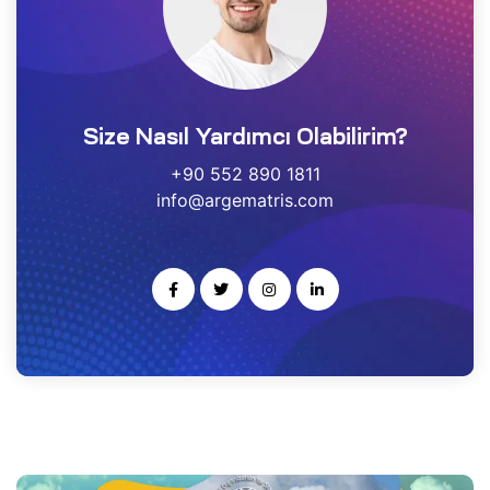
estek
r
Size Nasıl Yardımcı Olabilirim?
gulayıcı
ımı
+90 552 890 1811
info@argematris.com
noloji
rısı
-Ge
kleme
ARS