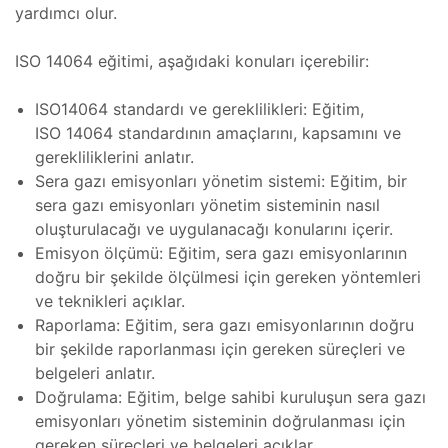
yardımcı olur.
asta
Bakımı
törü
ISO 14064 eğitimi, aşağıdaki konuları içerebilir:
ma
Tamiri
ISO14064 standardı ve gereklilikleri: Eğitim,
ISO 14064 standardının amaçlarını, kapsamını ve
 Cihazı
gerekliliklerini anlatır.
ynağı
Sera gazı emisyonları yönetim sistemi: Eğitim, bir
sera gazı emisyonları yönetim sisteminin nasıl
ıtma
oluşturulacağı ve uygulanacağı konularını içerir.
resi
Emisyon ölçümü: Eğitim, sera gazı emisyonlarının
a
doğru bir şekilde ölçülmesi için gereken yöntemleri
roskopi
ve teknikleri açıklar.
Raporlama: Eğitim, sera gazı emisyonlarının doğru
ıtma
bir şekilde raporlanması için gereken süreçleri ve
ik
belgeleri anlatır.
Doğrulama: Eğitim, belge sahibi kuruluşun sera gazı
emisyonları yönetim sisteminin doğrulanması için
e)
er
gereken süreçleri ve belgeleri açıklar.