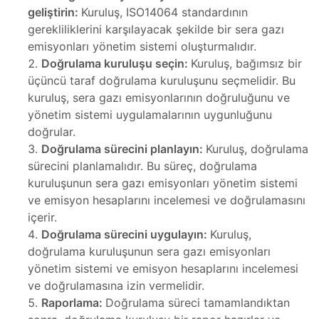
geliştirin:
Kuruluş, ISO14064 standardının
Tamir,
gerekliliklerini karşılayacak şekilde bir sera gazı
toru
emisyonları yönetim sistemi oluşturmalıdır.
r,
Doğrulama kuruluşu seçin:
Kuruluş, bağımsız bir
üçüncü taraf doğrulama kuruluşunu seçmelidir. Bu
azı
kuruluş, sera gazı emisyonlarının doğruluğunu ve
t
yönetim sistemi uygulamalarının uygunluğunu
ımı
doğrular.
Tamiri
Doğrulama sürecini planlayın:
Kuruluş, doğrulama
sürecini planlamalıdır. Bu süreç, doğrulama
ımı
kuruluşunun sera gazı emisyonları yönetim sistemi
azı
ve emisyon hesaplarını incelemesi ve doğrulamasını
baları
içerir.
m
Doğrulama sürecini uygulayın:
Kuruluş,
doğrulama kuruluşunun sera gazı emisyonları
ımı
yönetim sistemi ve emisyon hesaplarını incelemesi
lerinin
ve doğrulamasına izin vermelidir.
691)
mbaları
Raporlama:
Doğrulama süreci tamamlandıktan