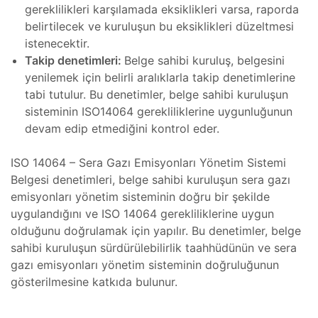
akımı
gereklilikleri karşılamada eksiklikleri varsa, raporda
belirtilecek ve kuruluşun bu eksiklikleri düzeltmesi
ri ve
r, Bakım
istenecektir.
Takip denetimleri:
Belge sahibi kuruluş, belgesini
 Tamiri
yenilemek için belirli aralıklarla takip denetimlerine
Tamiri
tabi tutulur. Bu denetimler, belge sahibi kuruluşun
sisteminin ISO14064 gerekliliklerine uygunluğunun
devam edip etmediğini kontrol eder.
stezi
ücadele
ISO 14064 – Sera Gazı Emisyonları Yönetim Sistemi
hazı
Belgesi denetimleri, belge sahibi kuruluşun sera gazı
Radyan
emisyonları yönetim sisteminin doğru bir şekilde
uygulandığını ve ISO 14064 gerekliliklerine uygun
zı
olduğunu doğrulamak için yapılır. Bu denetimler, belge
nent
sahibi kuruluşun sürdürülebilirlik taahhüdünün ve sera
gazı emisyonları yönetim sisteminin doğruluğunun
hazı
gösterilmesine katkıda bulunur.
ihazı
hazı