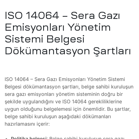
hazı
ISO 14064 – Sera Gazı
Tamiri
Emisyonları Yönetim
azı
Sistemi Belgesi
 Cihazı
Dökümantasyon Şartları
miri ve
ve
ISO 14064 – Sera Gazı Emisyonları Yönetim Sistemi
)
Tamiri
Belgesi dökümantasyon şartları, belge sahibi kuruluşun
sera gazı emisyonları yönetim sisteminin doğru bir
şekilde uygulandığını ve ISO 14064 gerekliliklerine
 Tamiri
miri ve
uygun olduğunu belgelemesi için önemlidir. Bu şartlar,
belge sahibi kuruluşun aşağıdaki dökümanları
hazırlamasını içerir:
,
Politika belgesi
: Belge sahibi kuruluşun sera gazı