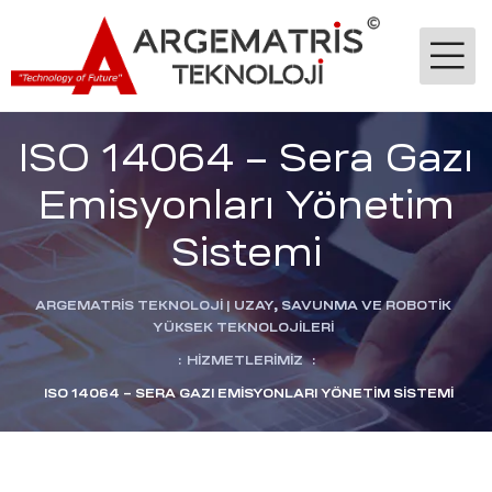
ISO 14064 – Sera Gazı
Emisyonları Yönetim
Sistemi
-Ge
ARGEMATRİS TEKNOLOJI | UZAY, SAVUNMA VE ROBOTIK
YÜKSEK TEKNOLOJILERI
:
HIZMETLERIMIZ
:
jik
ISO 14064 – SERA GAZI EMISYONLARI YÖNETIM SISTEMI
stekleme
ok
dülü