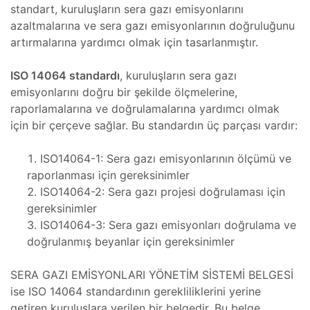
standart, kuruluşların sera gazı emisyonlarını
lararası
azaltmalarına ve sera gazı emisyonlarının doğruluğunu
ği
artırmalarına yardımcı olmak için tasarlanmıştır.
leri
şmaları
ISO 14064 standardı
, kuruluşların sera gazı
emisyonlarını doğru bir şekilde ölçmelerine,
ma
raporlamalarına ve doğrulamalarına yardımcı olmak
için bir çerçeve sağlar. Bu standardın üç parçası vardır:
ekleme
ISO14064-1: Sera gazı emisyonlarının ölçümü ve
raporlanması için gereksinimler
ISO14064-2: Sera gazı projesi doğrulaması için
ekleme
gereksinimler
ISO14064-3: Sera gazı emisyonları doğrulama ve
şmalar
doğrulanmış beyanlar için gereksinimler
aki
SERA GAZI EMİSYONLARI YÖNETİM SİSTEMİ BELGESİ
ise ISO 14064 standardının gerekliliklerini yerine
imsel
getiren kuruluşlara verilen bir belgedir. Bu belge,