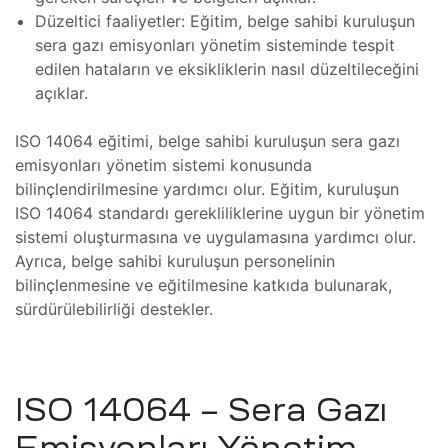
Düzeltici faaliyetler: Eğitim, belge sahibi kuruluşun
yo
sera gazı emisyonları yönetim sisteminde tespit
e)
edilen hataların ve eksikliklerin nasıl düzeltileceğini
açıklar.
miri ve
ISO 14064 eğitimi, belge sahibi kuruluşun sera gazı
e)
emisyonları yönetim sistemi konusunda
 Cihazı
bilinçlendirilmesine yardımcı olur. Eğitim, kuruluşun
ISO 14064 standardı gerekliliklerine uygun bir yönetim
sistemi oluşturmasına ve uygulamasına yardımcı olur.
nik
e)
akımı
Ayrıca, belge sahibi kuruluşun personelinin
bilinçlenmesine ve eğitilmesine katkıda bulunarak,
Cihazı
zasyon
sürdürülebilirliği destekler.
i ve
n
pama
ISO 14064 – Sera Gazı
e)
Emisyonları Yönetim