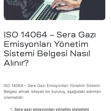
zı
Tamir,
miri ve
arımı
ISO 14064 – Sera Gazı
kım ve
Emisyonları Yönetim
miri ve
Sistemi Belgesi Nasıl
Tamir,
Alınır?
 Tamir,
onu –
mir,
ISO 14064 – Sera Gazı Emisyonları Yönetim Sistemi
Belgesi almak isteyen bir kuruluş, aşağıdaki adımları
izlemelidir:
azı
i (HMI)
Sera gazı emisyonları yönetim sistemini