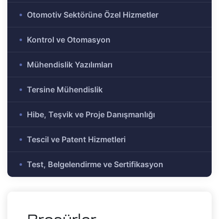
e Ar-Ge
Otomotiv Sektörüne Özel Hizmetler
Olmayan
r-Ge
Kontrol ve Otomasyon
gramı
on
Mühendislik Yazılımları
Tersine Mühendislik
me)
şbirliği
Hibe, Teşvik ve Proje Danışmanlığı
-Ge
Tescil ve Patent Hizmetleri
mı
Test, Belgelendirme ve Sertifikasyon
ası
mik
Alanlar
tirme ve