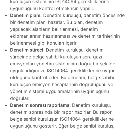
kuruluşun sisteminin ISO14064 gerekliliklerine
uygunluğunu kontrol etmek için yapılır.
at
ambaları
Denetim planı:
Denetim kuruluşu, denetim öncesinde
akımı
bir denetim planı hazırlar. Bu plan, denetim
yapılacak alanların belirlenmesi, denetim
oskobu
asaları
ekipmanlarının hazırlanması ve denetim tarihlerinin
belirlenmesi gibi konuları içerir.
Denetim süreci
: Denetim kuruluşu, denetim
skobu
hazları
sürecinde belge sahibi kuruluşun sera gazı
emisyonları yönetim sisteminin doğru bir şekilde
oskobu
uygulandığını ve ISO14064 gerekliliklerine uygun
hazı
olduğunu kontrol eder. Bu denetim, belge sahibi
kuruluşun emisyon hesaplarının doğruluğunu ve
roskobu
yönetim sistemi uygulamalarının uygunluğunu
doğrular.
miri ve
Denetim sonrası raporlama:
Denetim kuruluşu,
denetim sonrasında bir rapor hazırlar. Bu rapor,
akımı
belge sahibi kuruluşun ISO14064 gerekliliklerine
iri ve
uygunluğunu gösterir. Eğer belge sahibi kuruluş,