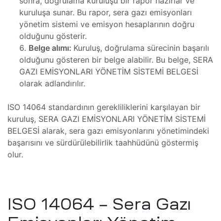
sonra, doğrulama kuruluşu bir rapor hazırlar ve
Isıtıcı
kuruluşa sunar. Bu rapor, sera gazı emisyonları
ları
yönetim sistemi ve emisyon hesaplarının doğru
amiri
olduğunu gösterir.
at
Belge alımı:
Kuruluş, doğrulama sürecinin başarılı
ımı
olduğunu gösteren bir belge alabilir. Bu belge, SERA
sizlik
GAZI EMİSYONLARI YÖNETİM SİSTEMİ BELGESİ
 Teşvik
at
olarak adlandırılır.
ımı
ISO 14064 standardının gerekliliklerini karşılayan bir
kuruluş, SERA GAZI EMİSYONLARI YÖNETİM SİSTEMİ
t Ve
ımı
BELGESİ alarak, sera gazı emisyonlarını yönetimindeki
başarısını ve sürdürülebilirlik taahhüdünü göstermiş
mbaları
ji
olur.
t
ımı
ISO 14064 – Sera Gazı
arı
ımı