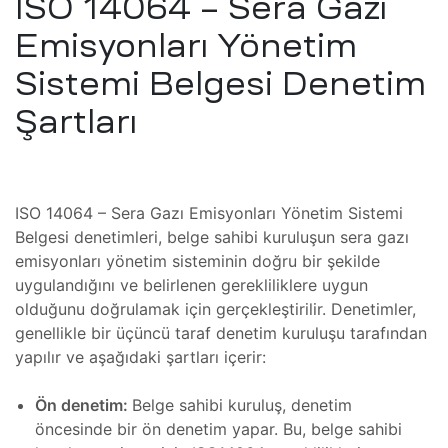
ISO 14064 – Sera Gazı
mı
Emisyonları Yönetim
ratom
Sistemi Belgesi Denetim
i ve
mı
Şartları
CT
ı
at
ISO 14064 – Sera Gazı Emisyonları Yönetim Sistemi
mı
Belgesi denetimleri, belge sahibi kuruluşun sera gazı
emisyonları yönetim sisteminin doğru bir şekilde
saları
ı
uygulandığını ve belirlenen gerekliliklere uygun
al
olduğunu doğrulamak için gerçekleştirilir. Denetimler,
genellikle bir üçüncü taraf denetim kuruluşu tarafından
bu
yapılır ve aşağıdaki şartları içerir:
e
zları
Ön denetim:
Belge sahibi kuruluş, denetim
kobu
öncesinde bir ön denetim yapar. Bu, belge sahibi
zı