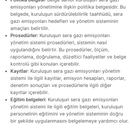
rı
zları
emisyonları yönetimine ilişkin politika belgesidir. Bu
belgede, kuruluşun sürdürülebilirlik taahhüdü, sera
gazı emisyonları hedefleri ve yönetim sisteminin
imetri
amaçları belirtilir.
mı
Prosedürler:
Kuruluşun sera gazı emisyonları
Cihazı
yönetim sistemi prosedürleri, sistemin nasıl
r
uygulandığını belirtir. Bu prosedürler, ölçüm,
mı
raporlama, doğrulama, düzeltici faaliyetler ve belge
kontrolü gibi konuları içerebilir.
ları
 Tamiri
Kayıtlar
: Kuruluşun sera gazı emisyonları yönetim
sistemi ile ilgili kayıtlar, emisyon hesapları, raporlar,
denetim sonuçları ve prosedürlerle ilgili diğer
Cihazı
mı
kayıtlar içerebilir.
Eğitim belgeleri:
Kuruluşun sera gazı emisyonları
Cihazı
yönetim sistemi ile ilgili eğitim belgeleri, kuruluşun
mı
personelinin eğitimini ve yönetim sisteminin doğru
bir şekilde uygulanmasını belgelemeye yardımcı olur.
azları
 Tamiri