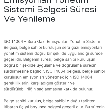
Sistemi Belgesi Süresi
e)
Ve Yenileme
rı
 Cihazı
ISO 14064 – Sera Gazı Emisyonları Yönetim Sistemi
Belgesi, belge sahibi kuruluşun sera gazı emisyonları
 Bakımı
yönetim sistemi doğru bir şekilde uygulandığı sürece
 Göz
geçerlidir. Belgenin süresi, belge sahibi kuruluşun
Cihazı
doğru bir şekilde uygulama ve doğrulama sürecini
sürdürmesine bağlıdır. ISO 14064 belgesi, belge sahibi
azı
kuruluşun emisyonları yönetmek için ISO 14064
r
 Bakımı
gerekliliklerini karşıladığını gösterir ve
op Göz
sürdürülebilirliğin sağlanmasına katkıda bulunur.
toru
Belge sahibi kuruluş, belge sahibi olduğu tarihten
itibaren üç yıl boyunca belgesi geçerli olur. Bu sürenin
r