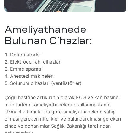
teresi
 Dizgi
leri
Ameliyathanede
amiri
Bulunan Cihazlar:
ştırma
 Bakım
Defibrilatörler
Elektrocerrahi cihazları
SI)
r,
Emme aparatı
Anestezi makineleri
ı
Solunum cihazları (ventilatörler)
IPC)
Çoğu hastane artık rutin olarak ECG ve kan basıncı
monitörlerini ameliyathanelerde kullanmaktadır.
omi Göz
mir,
Uzmanlık konularına göre ameliyathanelerin sahip
olması gereken nitelikler ve bulundurulması gereken
hazı
kım ve
cihaz ve donanımlar Sağlık Bakanlığı tarafından