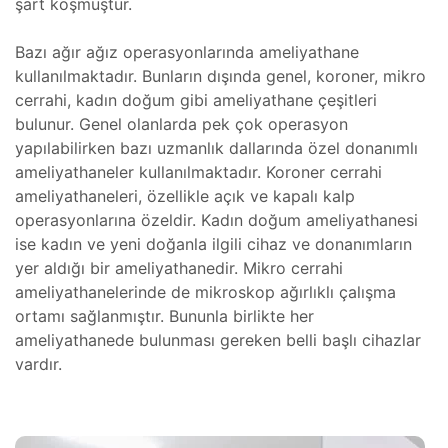
şart koşmuştur.
eri
Bazı ağır ağız operasyonlarında ameliyathane
e Atölye
kullanılmaktadır. Bunların dışında genel, koroner, mikro
lçekli)
tma
cerrahi, kadın doğum gibi ameliyathane çeşitleri
e Atölye
bulunur. Genel olanlarda pek çok operasyon
lçekli)
yapılabilirken bazı uzmanlık dallarında özel donanımlı
ıştırma
ameliyathaneler kullanılmaktadır. Koroner cerrahi
lim
ameliyathaneleri, özellikle açık ve kapalı kalp
ramı
llenmesi
operasyonlarına özeldir. Kadın doğum ameliyathanesi
ise kadın ve yeni doğanla ilgili cihaz ve donanımların
yer aldığı bir ameliyathanedir. Mikro cerrahi
er
ameliyathanelerinde de mikroskop ağırlıklı çalışma
ortamı sağlanmıştır. Bununla birlikte her
ameliyathanede bulunması gereken belli başlı cihazlar
rları
 ve
vardır.
ve