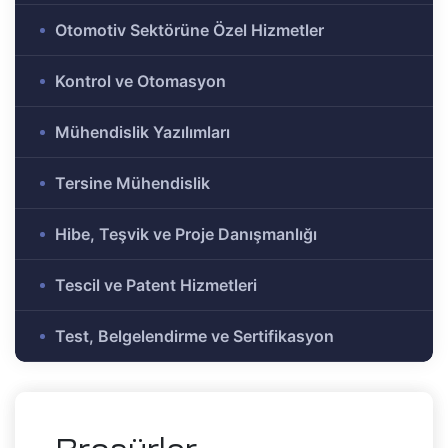
e Ar-Ge
Otomotiv Sektörüne Özel Hizmetler
Olmayan
r-Ge
Kontrol ve Otomasyon
gramı
on
Mühendislik Yazılımları
Tersine Mühendislik
me)
şbirliği
Hibe, Teşvik ve Proje Danışmanlığı
-Ge
Tescil ve Patent Hizmetleri
mı
Test, Belgelendirme ve Sertifikasyon
ası
mik
Alanlar
tirme ve