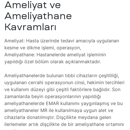
ım
Ameliyat ve
zleri
Ameliyathane
Kavramları
Ameliyat: Hasta üzerinde tedavi amacıyla uygulanan
kesme ve dikme işlemi, operasyon,
Ameliyathane: Hastanelerde ameliyat işleminin
(FSI)
yapıldığı özel bölüm olarak açıklanmaktadır.
ojeleri
ve
Ameliyathanelerde bulunan tıbbi cihazların çeşitliliği,
uygulanan cerrahi operasyonun cinsi, hekimin tercihleri
ve kullanım düzeyi gibi çeşitli faktörlere bağlıdır. Son
mler
zamanlarda beyin operasyonlarının yapıldığı
ameliyathanelerde EMAR kullanımı yaygınlaşmış ve bu
ameliyathaneler MR ile kullanılmaya uygun alet ve
cihazlarla donatılmıştır. Dişçilikte meydana gelen
ilerlemeler artık dişçilikte de bir ameliyathane ortamını
 Isıtma