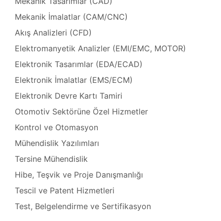
Mekanik Tasarımlar (CAD)
Isıtıcı
ları
Mekanik İmalatlar (CAM/CNC)
Akış Analizleri (CFD)
amiri
at
Elektromanyetik Analizler (EMI/EMC, MOTOR)
ımı
Elektronik Tasarımlar (EDA/ECAD)
sizlik
 Teşvik
at
Elektronik İmalatlar (EMS/ECM)
ımı
Elektronik Devre Kartı Tamiri
Otomotiv Sektörüne Özel Hizmetler
t Ve
ımı
Kontrol ve Otomasyon
Mühendislik Yazılımları
mbaları
ji
Tersine Mühendislik
Hibe, Teşvik ve Proje Danışmanlığı
t
ımı
Tescil ve Patent Hizmetleri
arı
Test, Belgelendirme ve Sertifikasyon
ımı