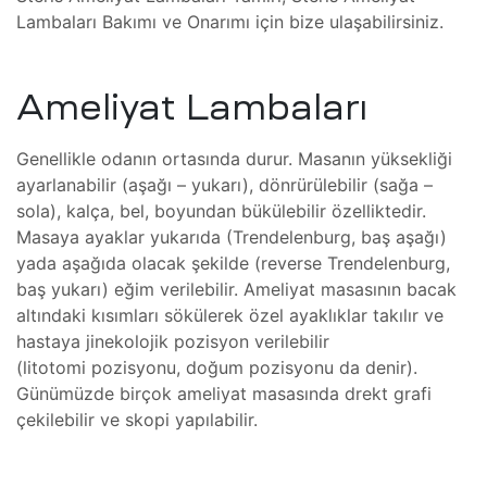
Lambaları Bakımı ve Onarımı için bize ulaşabilirsiniz.
lararası
ği
leri
şmaları
Ameliyat Lambaları
ma
Genellikle odanın ortasında durur. Masanın yüksekliği
ayarlanabilir (aşağı – yukarı), dönrürülebilir (sağa –
sola), kalça, bel, boyundan bükülebilir özelliktedir.
ekleme
Masaya ayaklar yukarıda (Trendelenburg, baş aşağı)
yada aşağıda olacak şekilde (reverse Trendelenburg,
baş yukarı) eğim verilebilir. Ameliyat masasının bacak
ekleme
altındaki kısımları sökülerek özel ayaklıklar takılır ve
hastaya jinekolojik pozisyon verilebilir
(litotomi pozisyonu, doğum pozisyonu da denir).
şmalar
Günümüzde birçok ameliyat masasında drekt grafi
aki
çekilebilir ve skopi yapılabilir.
imsel