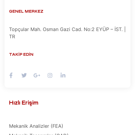
Tamir,
GENEL MERKEZ
toru
r,
Topçular Mah. Osman Gazi Cad. No:2 EYÜP – İST. |
TR
azı
t
ımı
TAKIP EDIN
Tamiri
ımı
azı
baları
m
Hızlı Erişim
ımı
lerinin
691)
mbaları
Mekanik Analizler (FEA)