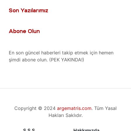
ro
Son Yazılarımız
t
kımı
ımı
ihazı
Abone Olun
ımı
ver
En son güncel haberleri takip etmek için hemen
ımı
şimdi abone olun. (PEK YAKINDA!)
baları
er
baları
r
aları
Copyright © 2024
argematris.com
. Tüm Yasal
Hakları Saklıdır.
ları
S.S.S.
Hakkımızda