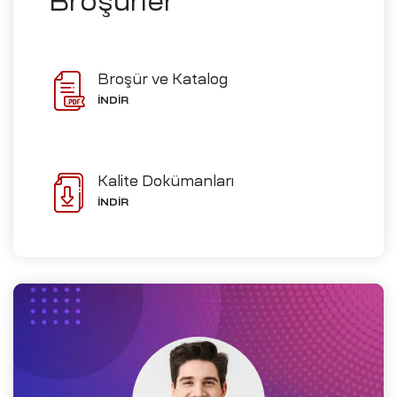
Broşürler
ve İmalat
Broşür ve Katalog
İNDİR
Ofisleri
izi
Kalite Dokümanları
ch-
İNDİR
i
me
D)