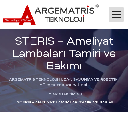
STERIS – Ameliyat
Lambaları Tamiri ve
Bakımı
-Ge
ARGEMATRİS TEKNOLOJI | UZAY, SAVUNMA VE ROBOTIK
YÜKSEK TEKNOLOJILERI
:
HIZMETLERIMIZ
:
jik
STERIS – AMELIYAT LAMBALARI TAMIRI VE BAKIMI
stekleme
ok
dülü