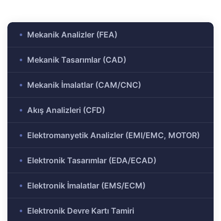
ülü
Analizi
aklı
Mekanik Analizler (FEA)
 Analizi
ek
Mekanik Tasarımlar (CAD)
Ar-Ge
Mekanik İmalatlar (CAM/CNC)
gramı
rkezi
Akış Analizleri (CFD)
Elektromanyetik Analizler (EMI/EMC, MOTOR)
r ve
Elektronik Tasarımlar (EDA/ECAD)
r-Ge
Elektronik İmalatlar (EMS/ECM)
rogramı
Elektronik Devre Kartı Tamiri
ırma