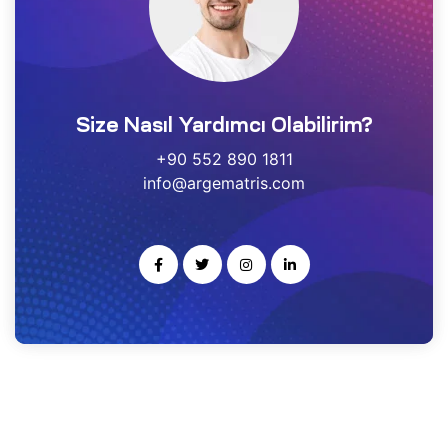
estek
r
Size Nasıl Yardımcı Olabilirim?
gulayıcı
ımı
+90 552 890 1811
info@argematris.com
noloji
rısı
-Ge
kleme
ARS