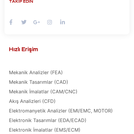
TAKIP EDIN
Tamir,
toru
r,
azı
t
Hızlı Erişim
ımı
Tamiri
ımı
Mekanik Analizler (FEA)
azı
Mekanik Tasarımlar (CAD)
baları
Mekanik İmalatlar (CAM/CNC)
m
Akış Analizleri (CFD)
Elektromanyetik Analizler (EMI/EMC, MOTOR)
ımı
lerinin
Elektronik Tasarımlar (EDA/ECAD)
691)
mbaları
Elektronik İmalatlar (EMS/ECM)