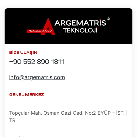
zı
Tamir,
miri ve
arımı
kım ve
BIZE ULAŞIN
+90 552 890 1811
miri ve
Tamir,
info@argematris.com
 Tamir,
GENEL MERKEZ
onu –
mir,
Topçular Mah. Osman Gazi Cad. No:2 EYÜP – İST. |
TR
azı
i (HMI)