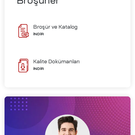
Broşürler
ve İmalat
Broşür ve Katalog
İNDİR
Ofisleri
izi
Kalite Dokümanları
ch-
İNDİR
i
me
D)