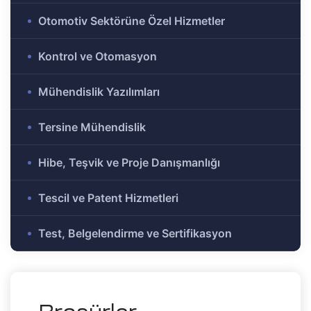
e Ar-Ge
Otomotiv Sektörüne Özel Hizmetler
Olmayan
r-Ge
Kontrol ve Otomasyon
gramı
on
Mühendislik Yazılımları
Tersine Mühendislik
me)
şbirliği
Hibe, Teşvik ve Proje Danışmanlığı
-Ge
Tescil ve Patent Hizmetleri
mı
Test, Belgelendirme ve Sertifikasyon
ası
mik
Alanlar
tirme ve