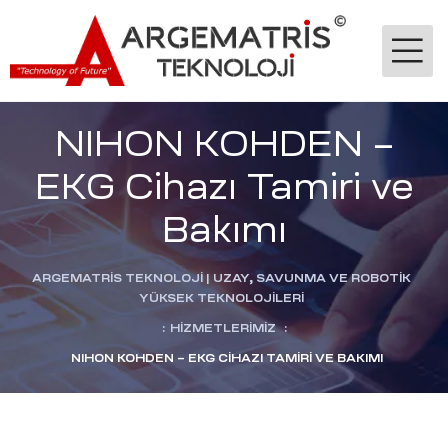
NIHON KOHDEN –
EKG Cihazı Tamiri ve
Bakımı
-Ge
ARGEMATRİS TEKNOLOJI | UZAY, SAVUNMA VE ROBOTIK
YÜKSEK TEKNOLOJILERI
:
HIZMETLERIMIZ
:
jik
NIHON KOHDEN – EKG CIHAZI TAMIRI VE BAKIMI
stekleme
ok
dülü