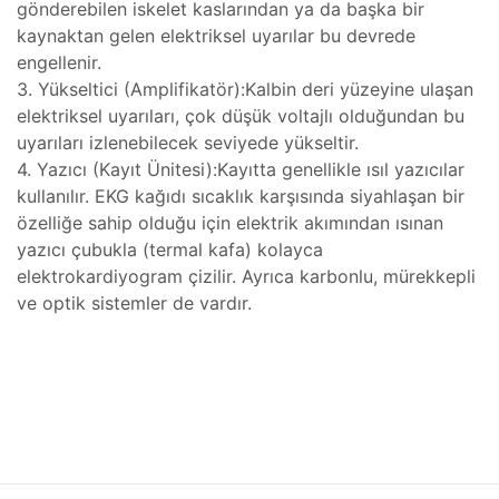
teresi
gönderebilen iskelet kaslarından ya da başka bir
kaynaktan gelen elektriksel uyarılar bu devrede
 Dizgi
engellenir.
leri
3. Yükseltici (Amplifikatör):Kalbin deri yüzeyine ulaşan
elektriksel uyarıları, çok düşük voltajlı olduğundan bu
amiri
uyarıları izlenebilecek seviyede yükseltir.
4. Yazıcı (Kayıt Ünitesi):Kayıtta genellikle ısıl yazıcılar
ştırma
 Bakım
kullanılır. EKG kağıdı sıcaklık karşısında siyahlaşan bir
özelliğe sahip olduğu için elektrik akımından ısınan
SI)
yazıcı çubukla (termal kafa) kolayca
r,
elektrokardiyogram çizilir. Ayrıca karbonlu, mürekkepli
ı
ve optik sistemler de vardır.
IPC)
omi Göz
mir,
hazı
kım ve