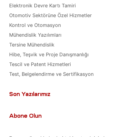
Isıtıcı
Elektronik Devre Kartı Tamiri
ları
Otomotiv Sektörüne Özel Hizmetler
amiri
Kontrol ve Otomasyon
at
Mühendislik Yazılımları
ımı
sizlik
Tersine Mühendislik
 Teşvik
at
Hibe, Teşvik ve Proje Danışmanlığı
ımı
Tescil ve Patent Hizmetleri
Test, Belgelendirme ve Sertifikasyon
t Ve
ımı
mbaları
ji
Son Yazılarımız
t
ımı
Abone Olun
arı
ımı