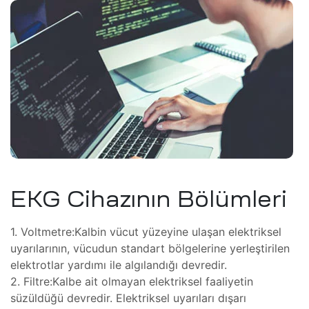
,
cı
ı ve
iki
oter
tomi
Kartı
mı
amiri
EKG Cihazının Bölümleri
1. Voltmetre:Kalbin vücut yüzeyine ulaşan elektriksel
ri ve
uyarılarının, vücudun standart bölgelerine yerleştirilen
elektrotlar yardımı ile algılandığı devredir.
2. Filtre:Kalbe ait olmayan elektriksel faaliyetin
süzüldüğü devredir. Elektriksel uyarıları dışarı
ponent