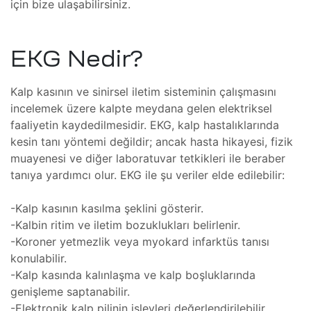
için bize ulaşabilirsiniz.
lararası
ği
leri
EKG Nedir?
şmaları
Kalp kasının ve sinirsel iletim sisteminin çalışmasını
ma
incelemek üzere kalpte meydana gelen elektriksel
faaliyetin kaydedilmesidir. EKG, kalp hastalıklarında
ekleme
kesin tanı yöntemi değildir; ancak hasta hikayesi, fizik
muayenesi ve diğer laboratuvar tetkikleri ile beraber
tanıya yardımcı olur. EKG ile şu veriler elde edilebilir:
ekleme
-Kalp kasının kasılma şeklini gösterir.
-Kalbin ritim ve iletim bozuklukları belirlenir.
şmalar
-Koroner yetmezlik veya myokard infarktüs tanısı
aki
konulabilir.
-Kalp kasında kalınlaşma ve kalp boşluklarında
genişleme saptanabilir.
imsel
-Elektronik kalp pilinin işlevleri değerlendirilebilir.