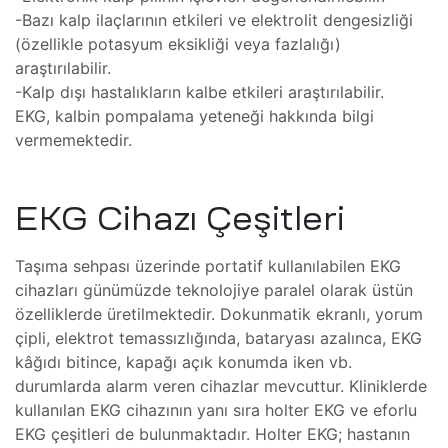
ım
-Bazı kalp ilaçlarının etkileri ve elektrolit dengesizliği
zleri
(özellikle potasyum eksikliği veya fazlalığı)
araştırılabilir.
-Kalp dışı hastalıkların kalbe etkileri araştırılabilir.
EKG, kalbin pompalama yeteneği hakkında bilgi
vermemektedir.
(FSI)
EKG Cihazı Çeşitleri
ojeleri
ve
Taşıma sehpası üzerinde portatif kullanılabilen EKG
cihazları günümüzde teknolojiye paralel olarak üstün
mler
özelliklerde üretilmektedir. Dokunmatik ekranlı, yorum
çipli, elektrot temassızlığında, bataryası azalınca, EKG
kâğıdı bitince, kapağı açık konumda iken vb.
durumlarda alarm veren cihazlar mevcuttur. Kliniklerde
kullanılan EKG cihazının yanı sıra holter EKG ve eforlu
EKG çeşitleri de bulunmaktadır. Holter EKG; hastanın
 Isıtma