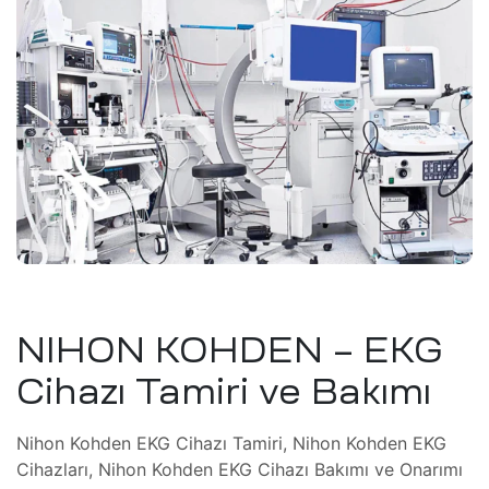
tem
eri
şimcilik
)
tırım)
masyon
knoloji
ı ve
önüşüm
M/CNC)
üşüm
t /
NIHON KOHDEN – EKG
ri
meli
Cihazı Tamiri ve Bakımı
i
ma
tkinlik
Nihon Kohden EKG Cihazı Tamiri, Nihon Kohden EKG
i
Cihazları, Nihon Kohden EKG Cihazı Bakımı ve Onarımı