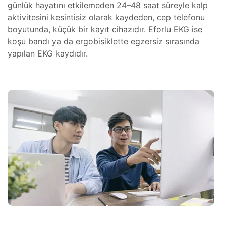
günlük hayatını etkilemeden 24–48 saat süreyle kalp
aktivitesini kesintisiz olarak kaydeden, cep telefonu
eri
boyutunda, küçük bir kayıt cihazıdır. Eforlu EKG ise
e Atölye
lçekli)
koşu bandı ya da ergobisiklette egzersiz sırasında
tma
yapılan EKG kaydıdır.
e Atölye
lçekli)
ıştırma
lim
ramı
llenmesi
er
rları
 ve
ve