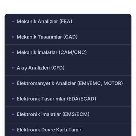
ülü
Analizi
aklı
Mekanik Analizler (FEA)
 Analizi
ek
Mekanik Tasarımlar (CAD)
Ar-Ge
Mekanik İmalatlar (CAM/CNC)
gramı
rkezi
Akış Analizleri (CFD)
Elektromanyetik Analizler (EMI/EMC, MOTOR)
r ve
Elektronik Tasarımlar (EDA/ECAD)
r-Ge
Elektronik İmalatlar (EMS/ECM)
rogramı
Elektronik Devre Kartı Tamiri
ırma