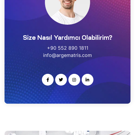
estek
r
Size Nasıl Yardımcı Olabilirim?
gulayıcı
ımı
+90 552 890 1811
info@argematris.com
noloji
rısı
-Ge
kleme
ARS