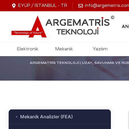
EYÜP / İSTANBUL - TR
info@argematris.co
El Doppl
AN
Biyom
Elektronik
Mekanik
Yazılım
ARGEMATRİS TEKNOLOJI | UZAY, SAVUNMA VE RO
-Ge
jik
stekleme
Mekanik Analizler (FEA)
ok
dülü