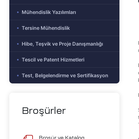
e Ar-Ge
Mühendislik Yazılımları
Olmayan
r-Ge
Tersine Mühendislik
gramı
on
Hibe, Teşvik ve Proje Danışmanlığı
Tescil ve Patent Hizmetleri
me)
şbirliği
Test, Belgelendirme ve Sertifikasyon
-Ge
mı
ası
Broşürler
mik
Alanlar
Broşür ve Katalog
tirme ve