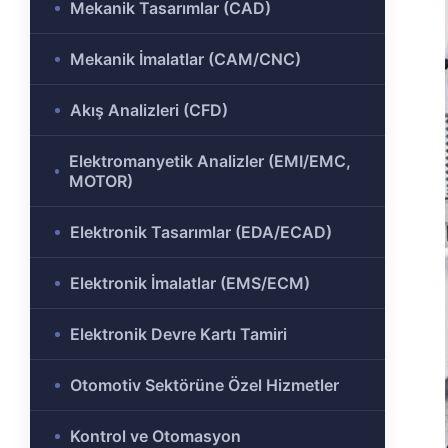
Mekanik Tasarımlar (CAD)
ülü
Analizi
Mekanik İmalatlar (CAM/CNC)
aklı
 Analizi
ek
Akış Analizleri (CFD)
Ar-Ge
Elektromanyetik Analizler (EMI/EMC,
gramı
MOTOR)
rkezi
Elektronik Tasarımlar (EDA/ECAD)
Elektronik İmalatlar (EMS/ECM)
r ve
Elektronik Devre Kartı Tamiri
r-Ge
Otomotiv Sektörüne Özel Hizmetler
rogramı
Kontrol ve Otomasyon
ırma