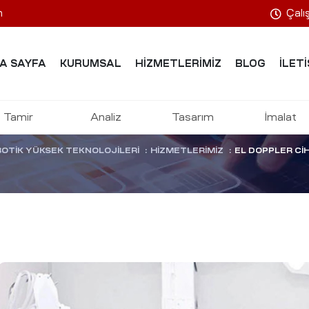
m
Çalı
er Cihazı Kalib
A SAYFA
KURUMSAL
HIZMETLERIMIZ
BLOG
İLETI
edikal Kalibr
Tamir
Analiz
Tasarım
İmalat
BOTIK YÜKSEK TEKNOLOJILERI
:
HIZMETLERIMIZ
:
EL DOPPLER CI