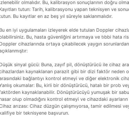
izlenebilir olmalıdır. Bu, kalibrasyon sonuçlarının doğru olma
Kayıtları tutun: Tarih, kalibrasyonu yapan teknisyen ve sonu
tutun. Bu kayıtlar en az beş yıl süreyle saklanmalıdır.
Bu en iyi uygulamaları izleyerek elde tutulan Doppler cihaz
olabilirsiniz. Bu, hasta güvenliğini artırmaya ve tıbbi hata r
Doppler cihazlarında ortaya çıkabilecek yaygın sorunlardan b
açıklanmıştır:
Düşük sinyal gücü: Buna, zayıf pil, dönüştürücü ile cihaz ar
cihazlardan kaynaklanan parazit gibi bir dizi faktör neden ola
arasındaki bağlantıyı kontrol etmeyi ve diğer elektronik ci
Yanlış okumalar: Bu, kirli bir dönüştürücü, hatalı bir prob ve
faktörden kaynaklanabilir. Dönüştürücüyü yumuşak bir sabu
hasar olup olmadığını kontrol etmeyi ve cihazdaki ayarlar
Cihaz arızası: Cihaz düzgün çalışmıyorsa, tamir edilmesi vey
kalifiye bir teknisyene başvurun.