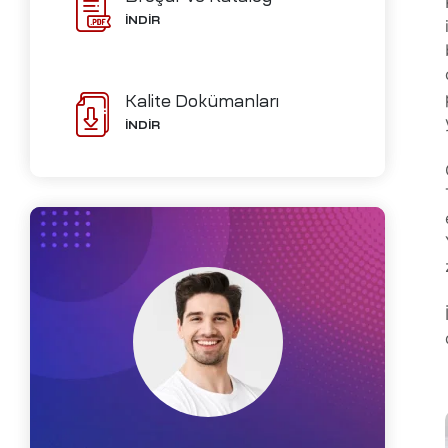
ve İmalat
İNDİR
Kalite Dokümanları
Ofisleri
İNDİR
izi
ch-
i
me
D)