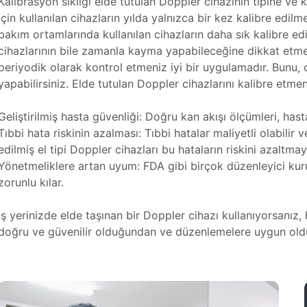
Kalibrasyon sıklığı elde tutulan Doppler cihazının tipine ve 
için kullanılan cihazların yılda yalnızca bir kez kalibre edil
bakım ortamlarında kullanılan cihazların daha sık kalibre edil
cihazlarının bile zamanla kayma yapabileceğine dikkat etme
periyodik olarak kontrol etmeniz iyi bir uygulamadır. Bunu, o
yapabilirsiniz. Elde tutulan Doppler cihazlarını kalibre etmen
Geliştirilmiş hasta güvenliği: Doğru kan akışı ölçümleri, has
Tıbbi hata riskinin azalması: Tıbbi hatalar maliyetli olabilir
edilmiş el tipi Doppler cihazları bu hataların riskini azaltma
Yönetmeliklere artan uyum: FDA gibi birçok düzenleyici kurum
zorunlu kılar.
İş yerinizde elde taşınan bir Doppler cihazı kullanıyorsanız, 
doğru ve güvenilir olduğundan ve düzenlemelere uygun old