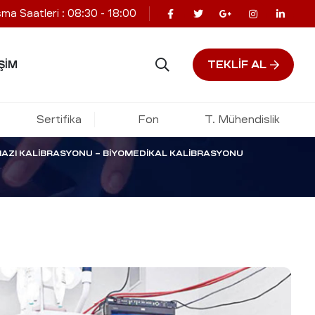
şma Saatleri : 08:30 - 18:00
rasyonu –
TEKLIF AL
ŞIM
asyonu
Sertifika
Fon
T. Mühendislik
HAZI KALIBRASYONU – BIYOMEDIKAL KALIBRASYONU