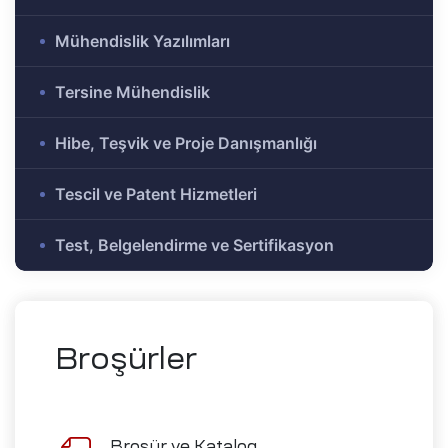
e Ar-Ge
Mühendislik Yazılımları
Olmayan
r-Ge
Tersine Mühendislik
gramı
on
Hibe, Teşvik ve Proje Danışmanlığı
Tescil ve Patent Hizmetleri
me)
şbirliği
Test, Belgelendirme ve Sertifikasyon
-Ge
mı
ası
Broşürler
mik
Alanlar
tirme ve
Broşür ve Katalog