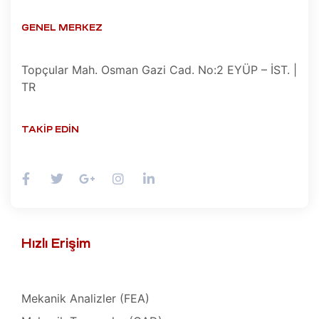
teresi
GENEL MERKEZ
 Dizgi
leri
Topçular Mah. Osman Gazi Cad. No:2 EYÜP – İST. |
amiri
TR
ştırma
 Bakım
TAKIP EDIN
SI)
r,
ı
IPC)
Hızlı Erişim
omi Göz
mir,
hazı
Mekanik Analizler (FEA)
kım ve