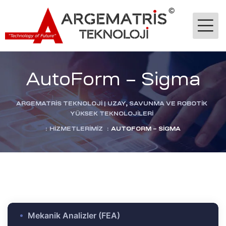
AutoForm – Sigma
ARGEMATRİS TEKNOLOJI | UZAY, SAVUNMA VE ROBOTIK
YÜKSEK TEKNOLOJILERI
:
HIZMETLERIMIZ
:
AUTOFORM – SIGMA
-Ge
jik
stekleme
ok
Mekanik Analizler (FEA)
dülü