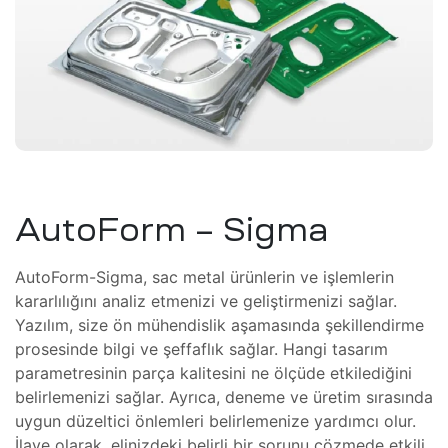
tem
eri
şimcilik
)
tırım)
masyon
knoloji
ı ve
önüşüm
AutoForm – Sigma
M/CNC)
üşüm
AutoForm-Sigma, sac metal ürünlerin ve işlemlerin
kararlılığını analiz etmenizi ve geliştirmenizi sağlar.
t /
Yazılım, size ön mühendislik aşamasında şekillendirme
ri
meli
prosesinde bilgi ve şeffaflık sağlar. Hangi tasarım
i
ma
parametresinin parça kalitesini ne ölçüde etkilediğini
belirlemenizi sağlar. Ayrıca, deneme ve üretim sırasında
tkinlik
i
uygun düzeltici önlemleri belirlemenize yardımcı olur.
İlave olarak, elinizdeki belirli bir sorunu çözmede etkili