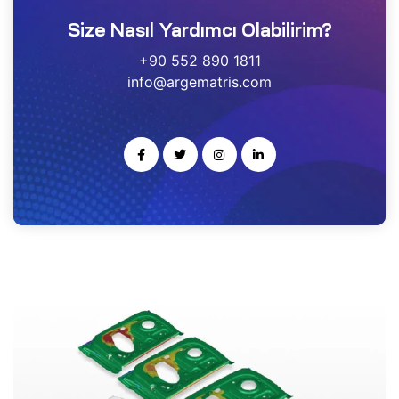
estek
Size Nasıl Yardımcı Olabilirim?
+90 552 890 1811
r
info@argematris.com
gulayıcı
ımı
noloji
rısı
-Ge
kleme
ARS