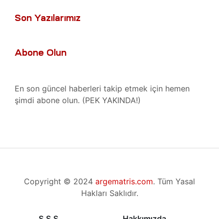
Tamir,
Son Yazılarımız
toru
r,
Abone Olun
azı
t
ımı
En son güncel haberleri takip etmek için hemen
Tamiri
şimdi abone olun. (PEK YAKINDA!)
ımı
azı
baları
m
ımı
Copyright © 2024
argematris.com
. Tüm Yasal
lerinin
Hakları Saklıdır.
691)
mbaları
S.S.S.
Hakkımızda