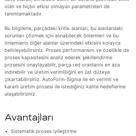
lararası
olan ve hiçbir etkisi olmayan parametreleri de
ği
tanımlamaktadır.
leri
şmaları
Bu bilgilerle, parçadaki kritik alanları, bu alanlardaki
sorunları çözmek için alınabilecek önlemleri ve bu
ma
önlemlerin diğer alanlar üzerindeki etkisini kolayca
belirleyebilirsiniz. Proses performansını ve özellikle de
proses kapasitesini analiz ederek şekillendirme
ekleme
prosesini onaylayabilir, parça red oranlarını en aza
indirebilir ve üretim verimliliğini en üst düzeye
çıkartabilirsiniz. AutoForm-Sigma ile en verimli ve
ekleme
kararlı üretim prosesi ile istediğiniz kalite hedeflerine
ulaşabilirsiniz.
şmalar
aki
Avantajları
Sistematik proses iyileştirme
imsel