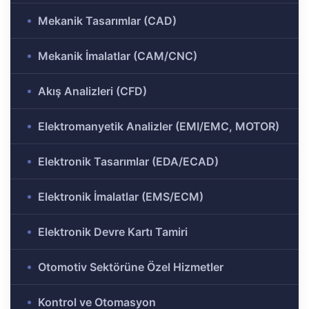
ülü
Analizi
Mekanik Tasarımlar (CAD)
aklı
 Analizi
Mekanik İmalatlar (CAM/CNC)
ek
Akış Analizleri (CFD)
Ar-Ge
gramı
Elektromanyetik Analizler (EMI/EMC, MOTOR)
rkezi
Elektronik Tasarımlar (EDA/ECAD)
Elektronik İmalatlar (EMS/ECM)
r ve
Elektronik Devre Kartı Tamiri
r-Ge
Otomotiv Sektörüne Özel Hizmetler
rogramı
Kontrol ve Otomasyon
ırma