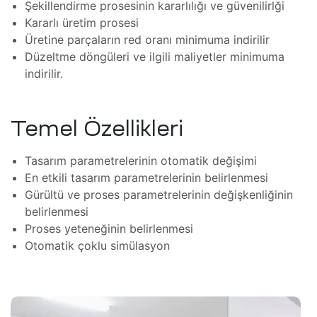
ım
Şekillendirme prosesinin kararlılığı ve güvenilirlği
Kararlı üretim prosesi
zleri
Üretine parçaların red oranı minimuma indirilir
Düzeltme döngüleri ve ilgili maliyetler minimuma
indirilir.
Temel Özellikleri
(FSI)
ojeleri
Tasarım parametrelerinin otomatik değişimi
ve
En etkili tasarım parametrelerinin belirlenmesi
Gürültü ve proses parametrelerinin değişkenliğinin
belirlenmesi
mler
Proses yeteneğinin belirlenmesi
Otomatik çoklu simülasyon
 Isıtma