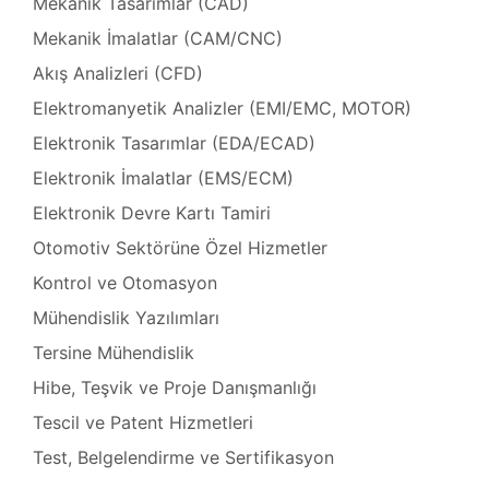
Mekanik Tasarımlar (CAD)
zı
Mekanik İmalatlar (CAM/CNC)
Tamir,
Akış Analizleri (CFD)
Elektromanyetik Analizler (EMI/EMC, MOTOR)
miri ve
arımı
Elektronik Tasarımlar (EDA/ECAD)
kım ve
Elektronik İmalatlar (EMS/ECM)
Elektronik Devre Kartı Tamiri
miri ve
Tamir,
Otomotiv Sektörüne Özel Hizmetler
Kontrol ve Otomasyon
 Tamir,
Mühendislik Yazılımları
Tersine Mühendislik
onu –
mir,
Hibe, Teşvik ve Proje Danışmanlığı
Tescil ve Patent Hizmetleri
azı
i (HMI)
Test, Belgelendirme ve Sertifikasyon