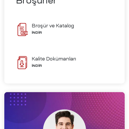
Broşürler
ve İmalat
Broşür ve Katalog
İNDİR
Ofisleri
izi
Kalite Dokümanları
ch-
İNDİR
i
me
D)