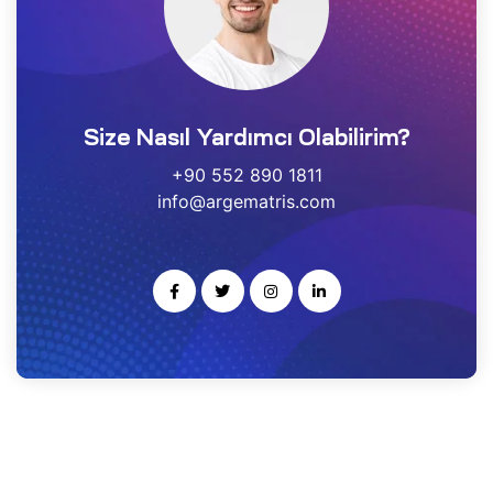
estek
r
Size Nasıl Yardımcı Olabilirim?
gulayıcı
ımı
+90 552 890 1811
info@argematris.com
noloji
rısı
-Ge
kleme
ARS