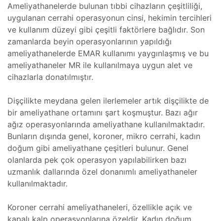
Ameliyathanelerde bulunan tıbbi cihazların çeşitliliği,
,
uygulanan cerrahi operasyonun cinsi, hekimin tercihleri
cı
ve kullanım düzeyi gibi çeşitli faktörlere bağlıdır. Son
zamanlarda beyin operasyonlarının yapıldığı
ı ve
ameliyathanelerde EMAR kullanımı yaygınlaşmış ve bu
iki
ameliyathaneler MR ile kullanılmaya uygun alet ve
oter
cihazlarla donatılmıştır.
Dişçilikte meydana gelen ilerlemeler artık dişçilikte de
tomi
Kartı
bir ameliyathane ortamını şart koşmuştur. Bazı ağır
mı
ağız operasyonlarında ameliyathane kullanılmaktadır.
Bunların dışında genel, koroner, mikro cerrahi, kadın
amiri
doğum gibi ameliyathane çeşitleri bulunur. Genel
olanlarda pek çok operasyon yapılabilirken bazı
ri ve
uzmanlık dallarında özel donanımlı ameliyathaneler
kullanılmaktadır.
Koroner cerrahi ameliyathaneleri, özellikle açık ve
ponent
kapalı kalp operasyonlarına özeldir. Kadın doğum