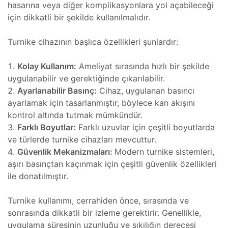
ım
hasarına veya diğer komplikasyonlara yol açabileceği
için dikkatli bir şekilde kullanılmalıdır.
zleri
Turnike cihazının başlıca özellikleri şunlardır:
Kolay Kullanım:
Ameliyat sırasında hızlı bir şekilde
uygulanabilir ve gerektiğinde çıkarılabilir.
Ayarlanabilir Basınç:
Cihaz, uygulanan basıncı
ayarlamak için tasarlanmıştır, böylece kan akışını
(FSI)
ojeleri
kontrol altında tutmak mümkündür.
Farklı Boyutlar:
Farklı uzuvlar için çeşitli boyutlarda
ve
ve türlerde turnike cihazları mevcuttur.
Güvenlik Mekanizmaları:
Modern turnike sistemleri,
mler
aşırı basınçtan kaçınmak için çeşitli güvenlik özellikleri
ile donatılmıştır.
Turnike kullanımı, cerrahiden önce, sırasında ve
sonrasında dikkatli bir izleme gerektirir. Genellikle,
 Isıtma
uygulama süresinin uzunluğu ve sıkılığın derecesi