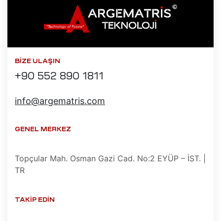
Isıtıcı
ları
amiri
at
ımı
BIZE ULAŞIN
sizlik
+90 552 890 1811
 Teşvik
at
ımı
info@argematris.com
t Ve
ımı
GENEL MERKEZ
mbaları
ji
Topçular Mah. Osman Gazi Cad. No:2 EYÜP – İST. |
TR
t
ımı
TAKIP EDIN
arı
ımı