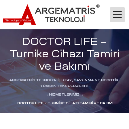
DOCTOR LIFE –
Turnike Cihazı Tamiri
ve Bakımı
-Ge
ARGEMATRİS TEKNOLOJI | UZAY, SAVUNMA VE ROBOTIK
YÜKSEK TEKNOLOJILERI
:
HIZMETLERIMIZ
:
jik
DOCTOR LIFE – TURNIKE CIHAZI TAMIRI VE BAKIMI
stekleme
ok
dülü