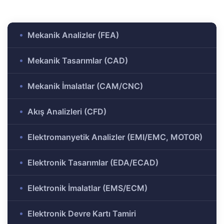
ülü
Analizi
aklı
Mekanik Analizler (FEA)
 Analizi
ek
Mekanik Tasarımlar (CAD)
Ar-Ge
Mekanik İmalatlar (CAM/CNC)
gramı
rkezi
Akış Analizleri (CFD)
Elektromanyetik Analizler (EMI/EMC, MOTOR)
r ve
Elektronik Tasarımlar (EDA/ECAD)
r-Ge
Elektronik İmalatlar (EMS/ECM)
rogramı
Elektronik Devre Kartı Tamiri
ırma