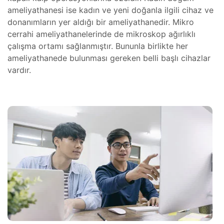
teresi
ameliyathanesi ise kadın ve yeni doğanla ilgili cihaz ve
donanımların yer aldığı bir ameliyathanedir. Mikro
 Dizgi
cerrahi ameliyathanelerinde de mikroskop ağırlıklı
leri
çalışma ortamı sağlanmıştır. Bununla birlikte her
ameliyathanede bulunması gereken belli başlı cihazlar
amiri
vardır.
ştırma
 Bakım
SI)
r,
ı
IPC)
omi Göz
mir,
hazı
kım ve