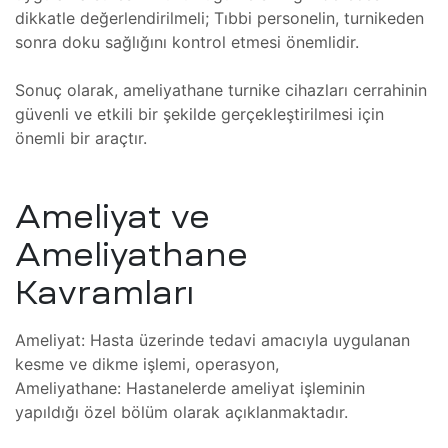
dikkatle değerlendirilmeli; Tıbbi personelin, turnikeden
eri
sonra doku sağlığını kontrol etmesi önemlidir.
e Atölye
lçekli)
tma
Sonuç olarak, ameliyathane turnike cihazları cerrahinin
güvenli ve etkili bir şekilde gerçekleştirilmesi için
e Atölye
önemli bir araçtır.
lçekli)
ıştırma
lim
ramı
Ameliyat ve
llenmesi
Ameliyathane
er
Kavramları
Ameliyat: Hasta üzerinde tedavi amacıyla uygulanan
rları
 ve
kesme ve dikme işlemi, operasyon,
ve
Ameliyathane: Hastanelerde ameliyat işleminin
yapıldığı özel bölüm olarak açıklanmaktadır.