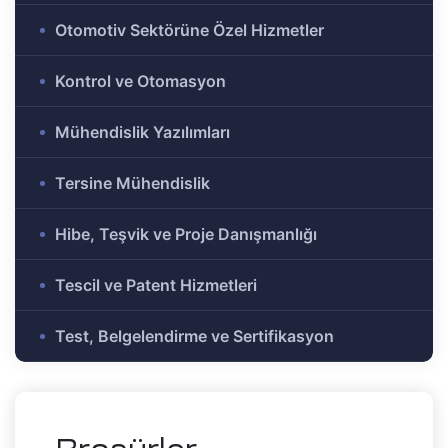
e Ar-Ge
Otomotiv Sektörüne Özel Hizmetler
Olmayan
r-Ge
Kontrol ve Otomasyon
gramı
on
Mühendislik Yazılımları
Tersine Mühendislik
me)
şbirliği
Hibe, Teşvik ve Proje Danışmanlığı
-Ge
Tescil ve Patent Hizmetleri
mı
Test, Belgelendirme ve Sertifikasyon
ası
mik
Alanlar
tirme ve