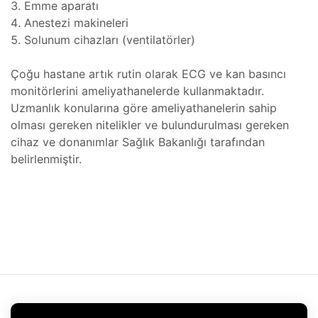
Emme aparatı
Tamir,
Anestezi makineleri
Solunum cihazları (ventilatörler)
toru
r,
Çoğu hastane artık rutin olarak ECG ve kan basıncı
azı
monitörlerini ameliyathanelerde kullanmaktadır.
Uzmanlık konularına göre ameliyathanelerin sahip
t
ımı
olması gereken nitelikler ve bulundurulması gereken
Tamiri
cihaz ve donanımlar Sağlık Bakanlığı tarafından
belirlenmiştir.
ımı
azı
baları
m
ımı
lerinin
691)
mbaları