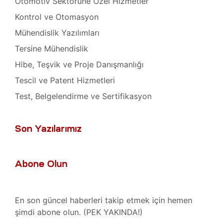
Otomotiv Sektörüne Özel Hizmetler
Plus
Kontrol ve Otomasyon
mbaları
Mühendislik Yazılımları
Tersine Mühendislik
, Bakım
Hibe, Teşvik ve Proje Danışmanlığı
Tescil ve Patent Hizmetleri
t
r
Test, Belgelendirme ve Sertifikasyon
mı
aları
Son Yazılarımız
 Plug-
t
mı
Abone Olun
saları
iser
En son güncel haberleri takip etmek için hemen
In
şimdi abone olun. (PEK YAKINDA!)
arı