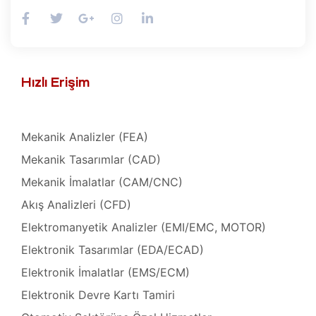
ro
t
kımı
ımı
ihazı
Hızlı Erişim
ımı
ver
ımı
Mekanik Analizler (FEA)
Mekanik Tasarımlar (CAD)
baları
er
Mekanik İmalatlar (CAM/CNC)
Akış Analizleri (CFD)
baları
Elektromanyetik Analizler (EMI/EMC, MOTOR)
r
Elektronik Tasarımlar (EDA/ECAD)
aları
Elektronik İmalatlar (EMS/ECM)
Elektronik Devre Kartı Tamiri
ları