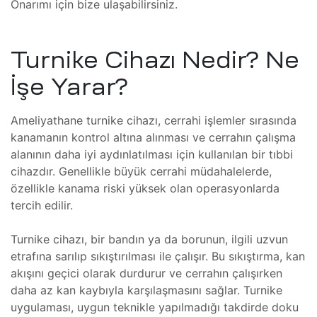
Onarımı için bize ulaşabilirsiniz.
lararası
ği
leri
Turnike Cihazı Nedir? Ne
şmaları
İşe Yarar?
ma
Ameliyathane turnike cihazı, cerrahi işlemler sırasında
kanamanın kontrol altına alınması ve cerrahın çalışma
ekleme
alanının daha iyi aydınlatılması için kullanılan bir tıbbi
cihazdır. Genellikle büyük cerrahi müdahalelerde,
özellikle kanama riski yüksek olan operasyonlarda
ekleme
tercih edilir.
Turnike cihazı, bir bandın ya da borunun, ilgili uzvun
şmalar
etrafına sarılıp sıkıştırılması ile çalışır. Bu sıkıştırma, kan
aki
akışını geçici olarak durdurur ve cerrahın çalışırken
daha az kan kaybıyla karşılaşmasını sağlar. Turnike
imsel
uygulaması, uygun teknikle yapılmadığı takdirde doku