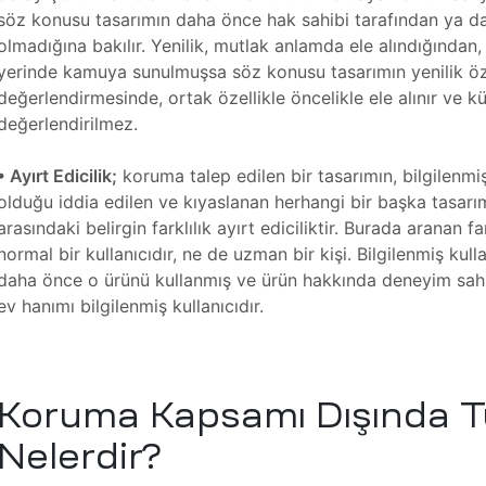
söz konusu tasarımın daha önce hak sahibi tarafından ya d
olmadığına bakılır. Yenilik, mutlak anlamda ele alındığından
yerinde kamuya sunulmuşsa söz konusu tasarımın yenilik öze
değerlendirmesinde, ortak özellikle öncelikle ele alınır ve küç
değerlendirilmez.
• Ayırt Edicilik;
koruma talep edilen bir tasarımın, bilgilenmiş
olduğu iddia edilen ve kıyaslanan herhangi bir başka tasarımı
arasındaki belirgin farklılık ayırt ediciliktir. Burada aranan fark
normal bir kullanıcıdır, ne de uzman bir kişi. Bilgilenmiş kul
daha önce o ürünü kullanmış ve ürün hakkında deneyim sahibi
ev hanımı bilgilenmiş kullanıcıdır.
Koruma Kapsamı Dışında T
Nelerdir?