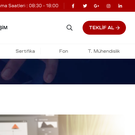
şma Saatleri : 08:30 - 18:00
TEKLIF AL
ŞIM
li ve İzleme
Sertifika
Fon
T. Mühendislik
ARIM ARAŞTIRMASI, TESCILI VE İZLEME