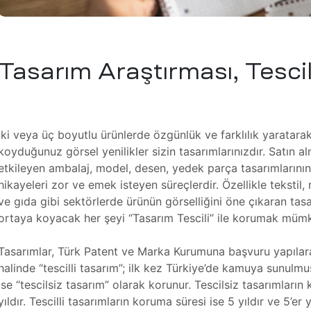
Tasarım Araştırması, Tescil
İki veya üç boyutlu ürünlerde özgünlük ve farklılık yaratara
koyduğunuz görsel yenilikler sizin tasarımlarınızdır. Satın al
etkileyen ambalaj, model, desen, yedek parça tasarımlarının
hikayeleri zor ve emek isteyen süreçlerdir. Özellikle tekstil
ve gıda gibi sektörlerde ürünün görselliğini öne çıkaran tasar
ortaya koyacak her şeyi “Tasarım Tescili” ile korumak müm
Tasarımlar, Türk Patent ve Marka Kurumuna başvuru yapılara
halinde “tescilli tasarım”; ilk kez Türkiye’de kamuya sunulm
ise “tescilsiz tasarım” olarak korunur. Tescilsiz tasarımların
yıldır. Tescilli tasarımların koruma süresi ise 5 yıldır ve 5’er 