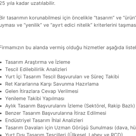
25 yıla kadar uzatılabilir.
Bir tasarımın korunabilmesi için öncelikle “tasarım” ve “ürün
uyması ve “yenilik” ve “ayırt edici nitelik” kriterlerini taşım
Firmamızın bu alanda vermiş olduğu hizmetler aşağıda liste
Tasarım Araştırma ve İzleme
Tescil Edilebilirlik Analizleri
Yurt İçi Tasarım Tescil Başvuruları ve Süreç Takibi
Ret Kararlarına Karşı Savunma Hazırlama
Gelen İtirazlara Cevap Verilmesi
Yenileme Takibi Yapılması
Aylık Tasarım Başvurularını İzleme (Sektörel, Rakip Bazlı)
Benzer Tasarım Başvurularına İtiraz Edilmesi
Endüstriyel Tasarım İhlal Analizleri
Tasarım Davaları için Uzman Görüşü Sunulması (dava, hü
Yurt Dışı Tasarım Tescilleri (Ülkesel, Lahey ve RCD)