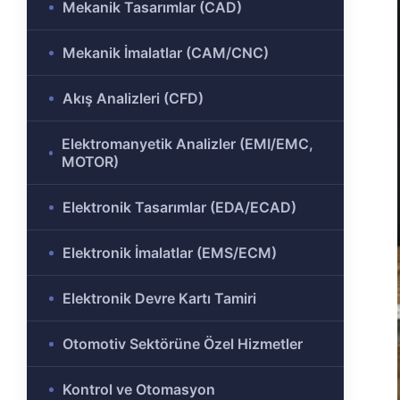
Mekanik Tasarımlar (CAD)
ülü
Analizi
Mekanik İmalatlar (CAM/CNC)
aklı
 Analizi
ek
Akış Analizleri (CFD)
Ar-Ge
Elektromanyetik Analizler (EMI/EMC,
gramı
MOTOR)
rkezi
Elektronik Tasarımlar (EDA/ECAD)
Elektronik İmalatlar (EMS/ECM)
r ve
Elektronik Devre Kartı Tamiri
r-Ge
Otomotiv Sektörüne Özel Hizmetler
rogramı
Kontrol ve Otomasyon
ırma