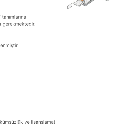
” tanımlarına
ası gerekmektedir.
lenmiştir.
kümsüzlük ve lisanslama),