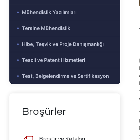
e Ar-Ge
Mühendislik Yazılımları
Olmayan
r-Ge
Tersine Mühendislik
gramı
on
Hibe, Teşvik ve Proje Danışmanlığı
Tescil ve Patent Hizmetleri
me)
şbirliği
Test, Belgelendirme ve Sertifikasyon
-Ge
mı
ası
Broşürler
mik
Alanlar
Broşür ve Katalog
tirme ve