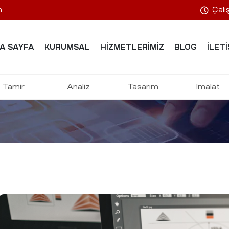
m
Çalı
A SAYFA
KURUMSAL
HIZMETLERIMIZ
BLOG
İLETI
ştırması, Tesci
Tamir
Analiz
Tasarım
İmalat
UNMA VE ROBOTIK YÜKSEK TEKNOLOJILERI
:
HIZMETLERIMIZ
:
TAS