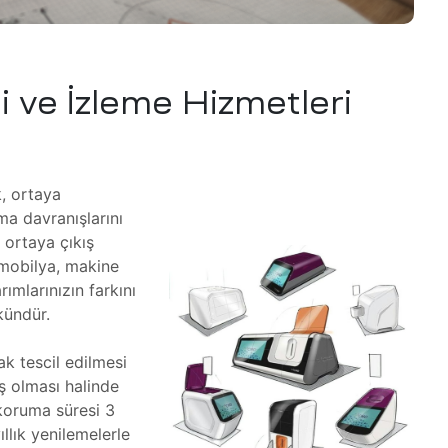
i ve İzleme Hizmetleri
k, ortaya
ma davranışlarını
 ortaya çıkış
, mobilya, makine
ımlarınızın farkını
kündür.
k tescil edilmesi
uş olması halinde
 koruma süresi 3
yıllık yenilemelerle