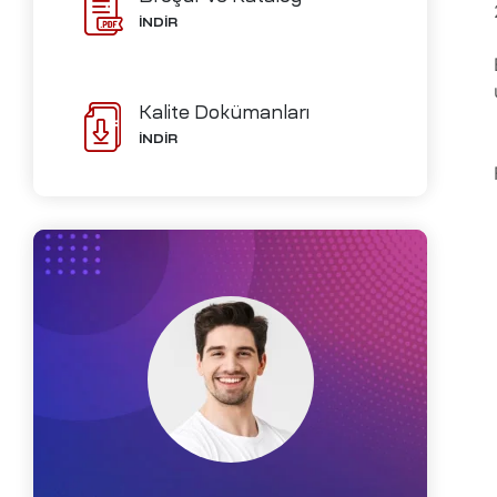
ve İmalat
İNDİR
Kalite Dokümanları
Ofisleri
İNDİR
izi
ch-
i
me
D)