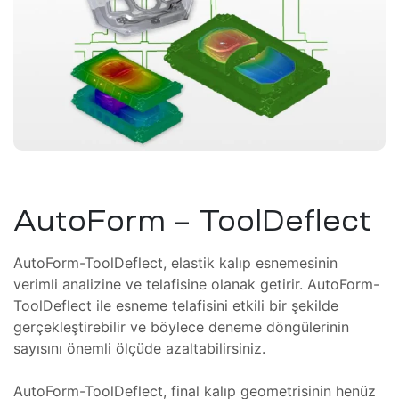
tem
eri
şimcilik
)
tırım)
masyon
knoloji
ı ve
önüşüm
AutoForm – ToolDeflect
M/CNC)
üşüm
AutoForm-ToolDeflect, elastik kalıp esnemesinin
t /
verimli analizine ve telafisine olanak getirir. AutoForm-
ri
meli
ToolDeflect ile esneme telafisini etkili bir şekilde
i
gerçekleştirebilir ve böylece deneme döngülerinin
ma
sayısını önemli ölçüde azaltabilirsiniz.
tkinlik
i
AutoForm-ToolDeflect, final kalıp geometrisinin henüz