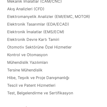
Mekanik İmalatlar (CAM/CNC)
zı
Akış Analizleri (CFD)
Tamir,
Elektromanyetik Analizler (EMI/EMC, MOTOR)
miri ve
Elektronik Tasarımlar (EDA/ECAD)
arımı
Elektronik İmalatlar (EMS/ECM)
kım ve
Elektronik Devre Kartı Tamiri
Otomotiv Sektörüne Özel Hizmetler
miri ve
Tamir,
Kontrol ve Otomasyon
Mühendislik Yazılımları
 Tamir,
Tersine Mühendislik
Hibe, Teşvik ve Proje Danışmanlığı
onu –
mir,
Tescil ve Patent Hizmetleri
Test, Belgelendirme ve Sertifikasyon
azı
i (HMI)