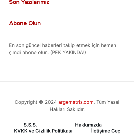
Son Yazılarımız
Tamir,
toru
Abone Olun
r,
azı
En son güncel haberleri takip etmek için hemen
t
şimdi abone olun. (PEK YAKINDA!)
ımı
Tamiri
ımı
azı
baları
m
Copyright © 2024
argematris.com
. Tüm Yasal
Hakları Saklıdır.
ımı
lerinin
691)
mbaları
S.S.S.
Hakkımızda
KVKK ve Gizlilik Politikası
İletişime Geç