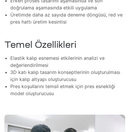
Erken proses tasarımı aşamasında ve son
ım
doğrulama aşamasında etkili uygulama
zleri
Üretimde daha az sayıda deneme döngüsü, red ve
pres hattı üretim kesintisi
Temel Özellikleri
Elastik kalıp esnemesi etkilerinin analizi ve
(FSI)
değerlendirilmesi
ojeleri
3D katı kalıp tasarım konseptlerinin oluşturulması
ve
için kalıp altyapı oluşturucusu
Pres koşullarını temsil etmek için pres esnekliği
mler
model oluşturucusu
 Isıtma