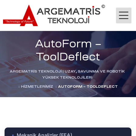
AutoForm –
ToolDeflect
ARGEMATRİS TEKNOLOJI | UZAY, SAVUNMA VE ROBOTIK
YÜKSEK TEKNOLOJILERI
-Ge
:
HIZMETLERIMIZ
:
AUTOFORM – TOOLDEFLECT
jik
stekleme
ok
dülü
Mekanik Analizler (FEA)