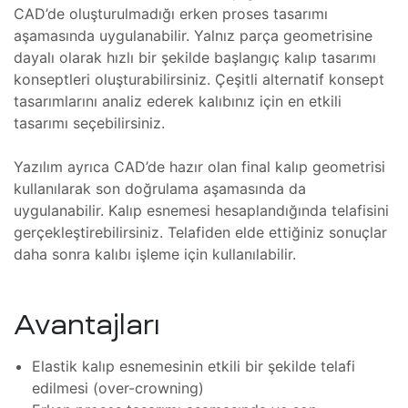
CAD’de oluşturulmadığı erken proses tasarımı
lararası
aşamasında uygulanabilir. Yalnız parça geometrisine
ği
dayalı olarak hızlı bir şekilde başlangıç kalıp tasarımı
leri
şmaları
konseptleri oluşturabilirsiniz. Çeşitli alternatif konsept
tasarımlarını analiz ederek kalıbınız için en etkili
tasarımı seçebilirsiniz.
ma
Yazılım ayrıca CAD’de hazır olan final kalıp geometrisi
ekleme
kullanılarak son doğrulama aşamasında da
uygulanabilir. Kalıp esnemesi hesaplandığında telafisini
gerçekleştirebilirsiniz. Telafiden elde ettiğiniz sonuçlar
daha sonra kalıbı işleme için kullanılabilir.
ekleme
şmalar
Avantajları
aki
Elastik kalıp esnemesinin etkili bir şekilde telafi
edilmesi (over-crowning)
imsel