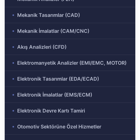
ülü
Analizi
Mekanik Tasarımlar (CAD)
aklı
 Analizi
ek
Mekanik İmalatlar (CAM/CNC)
Akış Analizleri (CFD)
Ar-Ge
gramı
Elektromanyetik Analizler (EMI/EMC, MOTOR)
rkezi
Elektronik Tasarımlar (EDA/ECAD)
r ve
Elektronik İmalatlar (EMS/ECM)
Elektronik Devre Kartı Tamiri
r-Ge
rogramı
Otomotiv Sektörüne Özel Hizmetler
ırma