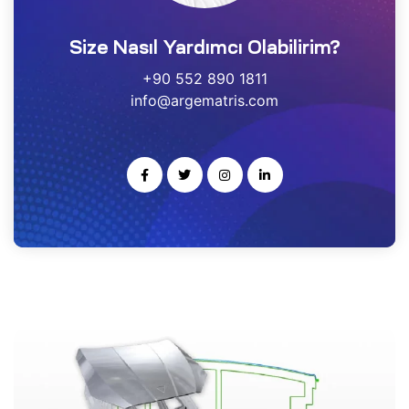
estek
Size Nasıl Yardımcı Olabilirim?
r
+90 552 890 1811
info@argematris.com
gulayıcı
ımı
noloji
rısı
-Ge
kleme
ARS