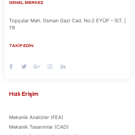
teresi
GENEL MERKEZ
 Dizgi
Topçular Mah. Osman Gazi Cad. No:2 EYÜP – İST. |
leri
TR
amiri
TAKIP EDIN
ştırma
 Bakım
SI)
r,
ı
IPC)
Hızlı Erişim
omi Göz
mir,
Mekanik Analizler (FEA)
hazı
Mekanik Tasarımlar (CAD)
kım ve