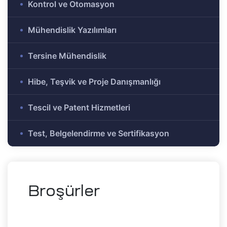
Kontrol ve Otomasyon
e Ar-Ge
Olmayan
Mühendislik Yazılımları
r-Ge
gramı
Tersine Mühendislik
on
Hibe, Teşvik ve Proje Danışmanlığı
me)
şbirliği
Tescil ve Patent Hizmetleri
Test, Belgelendirme ve Sertifikasyon
-Ge
mı
ası
Broşürler
mik
Alanlar
tirme ve