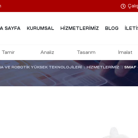
m
Çalı
iratör Cihazlar
A SAYFA
KURUMSAL
HIZMETLERIMIZ
BLOG
İLETI
Bakımı
Tamir
Analiz
Tasarım
İmalat
A VE ROBOTIK YÜKSEK TEKNOLOJILERI
:
HIZMETLERIMIZ
:
SMAF 