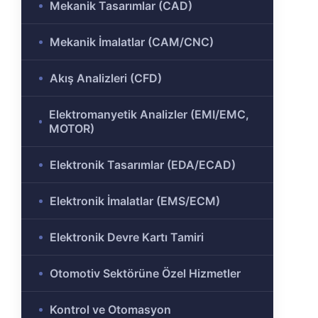
Mekanik Tasarımlar (CAD)
ülü
Analizi
Mekanik İmalatlar (CAM/CNC)
aklı
 Analizi
ek
Akış Analizleri (CFD)
Ar-Ge
Elektromanyetik Analizler (EMI/EMC,
gramı
MOTOR)
rkezi
Elektronik Tasarımlar (EDA/ECAD)
Elektronik İmalatlar (EMS/ECM)
r ve
Elektronik Devre Kartı Tamiri
r-Ge
Otomotiv Sektörüne Özel Hizmetler
rogramı
Kontrol ve Otomasyon
ırma