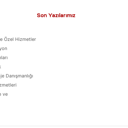
Son Yazılarımız
e Özel Hizmetler
yon
ları
k
oje Danışmanlığı
zmetleri
e ve