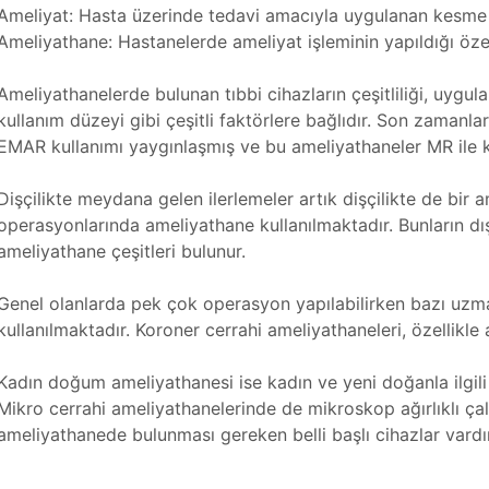
Ameliyat: Hasta üzerinde tedavi amacıyla uygulanan kesme 
Ameliyathane: Hastanelerde ameliyat işleminin yapıldığı öz
Ameliyathanelerde bulunan tıbbi cihazların çeşitliliği, uygul
kullanım düzeyi gibi çeşitli faktörlere bağlıdır. Son zamanl
EMAR kullanımı yaygınlaşmış ve bu ameliyathaneler MR ile ku
Dişçilikte meydana gelen ilerlemeler artık dişçilikte de bir
operasyonlarında ameliyathane kullanılmaktadır. Bunların dı
ameliyathane çeşitleri bulunur.
Genel olanlarda pek çok operasyon yapılabilirken bazı uzma
kullanılmaktadır. Koroner cerrahi ameliyathaneleri, özellikle
Kadın doğum ameliyathanesi ise kadın ve yeni doğanla ilgili 
Mikro cerrahi ameliyathanelerinde de mikroskop ağırlıklı çal
ameliyathanede bulunması gereken belli başlı cihazlar vardır