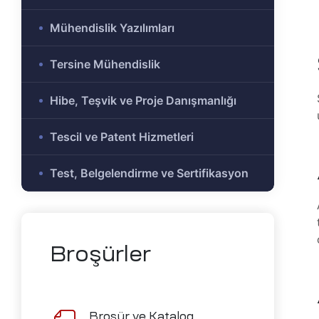
e Ar-Ge
Mühendislik Yazılımları
Olmayan
r-Ge
Tersine Mühendislik
gramı
on
Hibe, Teşvik ve Proje Danışmanlığı
Tescil ve Patent Hizmetleri
me)
şbirliği
Test, Belgelendirme ve Sertifikasyon
-Ge
mı
ası
Broşürler
mik
Alanlar
Broşür ve Katalog
tirme ve