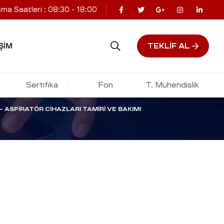
şma Saatleri : 08:30 - 18:00
ı Tamiri ve
TEKLIF AL
ŞIM
Sertifika
Fon
T. Mühendislik
– ASPIRATÖR CIHAZLARI TAMIRI VE BAKIMI