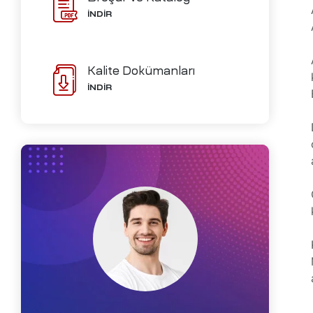
ve İmalat
İNDİR
Kalite Dokümanları
Ofisleri
İNDİR
izi
ch-
i
me
D)