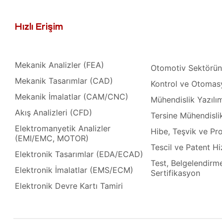
lararası
ği
Hızlı Erişim
leri
şmaları
Mekanik Analizler (FEA)
Otomotiv Sektörün
ma
Mekanik Tasarımlar (CAD)
Kontrol ve Otomas
ekleme
Mekanik İmalatlar (CAM/CNC)
Mühendislik Yazılım
Akış Analizleri (CFD)
Tersine Mühendisli
Elektromanyetik Analizler
Hibe, Teşvik ve Pr
(EMI/EMC, MOTOR)
ekleme
Tescil ve Patent Hi
Elektronik Tasarımlar (EDA/ECAD)
Test, Belgelendirm
Elektronik İmalatlar (EMS/ECM)
şmalar
Sertifikasyon
aki
Elektronik Devre Kartı Tamiri
imsel