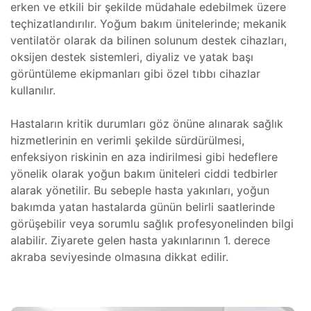
ım
erken ve etkili bir şekilde müdahale edebilmek üzere
teçhizatlandırılır. Yoğum bakım ünitelerinde; mekanik
zleri
ventilatör olarak da bilinen solunum destek cihazları,
oksijen destek sistemleri, diyaliz ve yatak başı
görüntüleme ekipmanları gibi özel tıbbı cihazlar
kullanılır.
Hastaların kritik durumları göz önüne alınarak sağlık
hizmetlerinin en verimli şekilde sürdürülmesi,
(FSI)
ojeleri
enfeksiyon riskinin en aza indirilmesi gibi hedeflere
yönelik olarak yoğun bakım üniteleri ciddi tedbirler
ve
alarak yönetilir. Bu sebeple hasta yakınları, yoğun
bakımda yatan hastalarda günün belirli saatlerinde
mler
görüşebilir veya sorumlu sağlık profesyonelinden bilgi
alabilir. Ziyarete gelen hasta yakınlarının 1. derece
akraba seviyesinde olmasına dikkat edilir.
 Isıtma