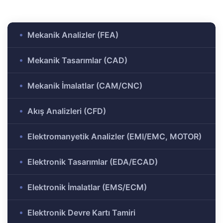
ülü
Analizi
aklı
Mekanik Analizler (FEA)
 Analizi
ek
Mekanik Tasarımlar (CAD)
Ar-Ge
Mekanik İmalatlar (CAM/CNC)
gramı
rkezi
Akış Analizleri (CFD)
Elektromanyetik Analizler (EMI/EMC, MOTOR)
r ve
Elektronik Tasarımlar (EDA/ECAD)
r-Ge
Elektronik İmalatlar (EMS/ECM)
rogramı
Elektronik Devre Kartı Tamiri
ırma