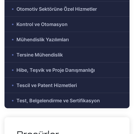
e Ar-Ge
Otomotiv Sektörüne Özel Hizmetler
Olmayan
r-Ge
Kontrol ve Otomasyon
gramı
on
Mühendislik Yazılımları
Tersine Mühendislik
me)
şbirliği
Hibe, Teşvik ve Proje Danışmanlığı
-Ge
Tescil ve Patent Hizmetleri
mı
Test, Belgelendirme ve Sertifikasyon
ası
mik
Alanlar
tirme ve