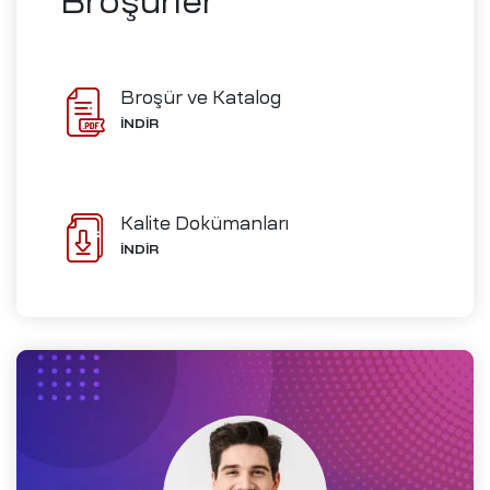
Broşürler
ve İmalat
Broşür ve Katalog
İNDİR
Ofisleri
izi
Kalite Dokümanları
ch-
İNDİR
i
me
D)