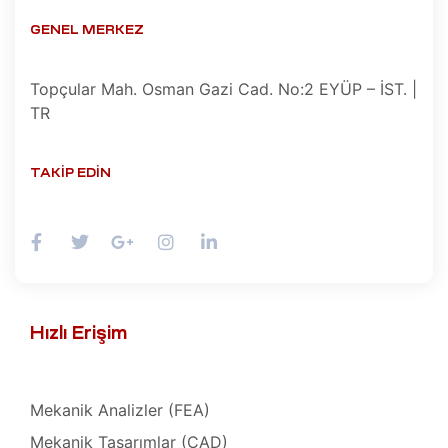
GENEL MERKEZ
zı
Tamir,
Topçular Mah. Osman Gazi Cad. No:2 EYÜP – İST. |
miri ve
arımı
TR
kım ve
TAKIP EDIN
miri ve
Tamir,
 Tamir,
Hızlı Erişim
onu –
mir,
azı
i (HMI)
Mekanik Analizler (FEA)
Mekanik Tasarımlar (CAD)