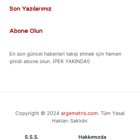
Isıtıcı
Son Yazılarımız
ları
amiri
at
Abone Olun
ımı
sizlik
 Teşvik
at
En son güncel haberleri takip etmek için hemen
ımı
şimdi abone olun. (PEK YAKINDA!)
t Ve
ımı
mbaları
ji
t
Copyright © 2024
argematris.com
. Tüm Yasal
ımı
Hakları Saklıdır.
arı
S.S.S.
Hakkımızda
ımı