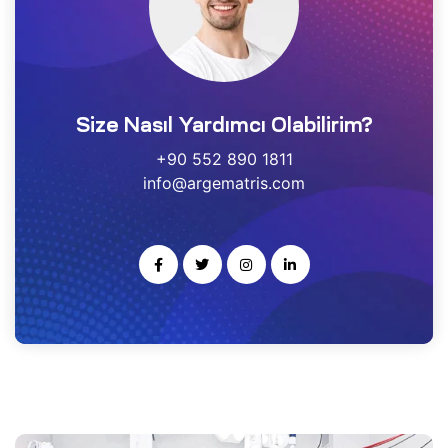
estek
r
Size Nasıl Yardımcı Olabilirim?
gulayıcı
ımı
+90 552 890 1811
info@argematris.com
noloji
rısı
-Ge
kleme
ARS