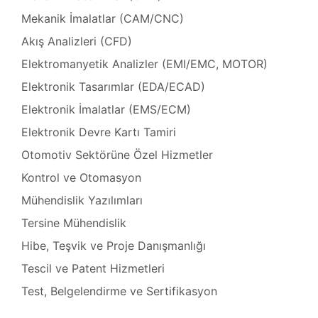
Tamir,
Mekanik İmalatlar (CAM/CNC)
Akış Analizleri (CFD)
toru
r,
Elektromanyetik Analizler (EMI/EMC, MOTOR)
Elektronik Tasarımlar (EDA/ECAD)
azı
t
Elektronik İmalatlar (EMS/ECM)
ımı
Elektronik Devre Kartı Tamiri
Tamiri
Otomotiv Sektörüne Özel Hizmetler
ımı
Kontrol ve Otomasyon
azı
Mühendislik Yazılımları
baları
Tersine Mühendislik
m
Hibe, Teşvik ve Proje Danışmanlığı
ımı
Tescil ve Patent Hizmetleri
lerinin
691)
Test, Belgelendirme ve Sertifikasyon
mbaları