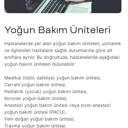
,
cı
ı ve
Yoğun Bakım Üniteleri
iki
Hastanelerde yer alan yoğun bakım üniteleri, uzmanlık
oter
ve ilgilenilen hastaların sağlık durumlarına göre alt
sınıflara ayrılır. Bu doğrultuda, hastanelerde aşağıdaki
tomi
Kartı
yoğun bakım üniteleri bulunabilir:
mı
Medikal (tıbbi, dahiliye) yoğun bakım ünitesi,
amiri
Cerrahi yoğun bakım ünitesi,
Pediatrik (çocuk) yoğun bakım ünitesi,
Koroner yoğun bakım ünitesi,
ri ve
Anestezi yoğun bakım ünitesi veya post-anestezi
yoğun bakım ünitesi (PACU),
Yeni doğan yoğun bakım ünitesi,
ponent
Travma yoğun bakım ünitesi.