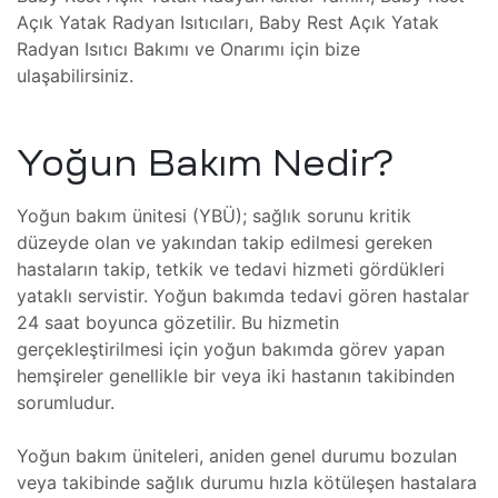
Açık Yatak Radyan Isıtıcıları, Baby Rest Açık Yatak
lararası
ği
Radyan Isıtıcı Bakımı ve Onarımı için bize
ulaşabilirsiniz.
leri
şmaları
ma
Yoğun Bakım Nedir?
Yoğun bakım ünitesi (YBÜ); sağlık sorunu kritik
ekleme
düzeyde olan ve yakından takip edilmesi gereken
hastaların takip, tetkik ve tedavi hizmeti gördükleri
yataklı servistir. Yoğun bakımda tedavi gören hastalar
ekleme
24 saat boyunca gözetilir. Bu hizmetin
gerçekleştirilmesi için yoğun bakımda görev yapan
hemşireler genellikle bir veya iki hastanın takibinden
şmalar
sorumludur.
aki
Yoğun bakım üniteleri, aniden genel durumu bozulan
imsel
veya takibinde sağlık durumu hızla kötüleşen hastalara