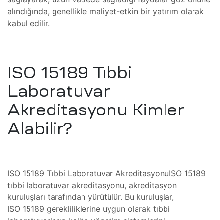
alındığında, genellikle maliyet-etkin bir yatırım olarak
 Koter
ı
kabul edilir.
asyonu –
kans
Bakımı
ISO 15189 Tıbbi
rin
amı
azı
Laboratuvar
bu
Akreditasyonu Kimler
ir,
Alabilir?
ihazı
ımı
ISO 15189 Tıbbi Laboratuvar AkreditasyonuISO 15189
steresi
tıbbi laboratuvar akreditasyonu, akreditasyon
mayan
kuruluşları tarafından yürütülür. Bu kuruluşlar,
ISO 15189 gerekliliklerine uygun olarak tıbbi
um