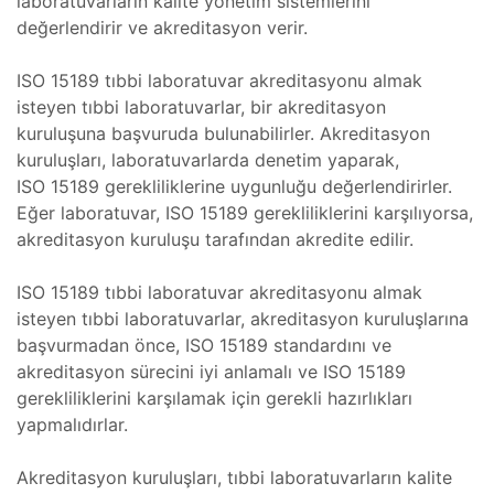
laboratuvarların kalite yönetim sistemlerini
mi Göz
ımı
değerlendirir ve akreditasyon verir.
ISO 15189 tıbbi laboratuvar akreditasyonu almak
ımı
steği
isteyen tıbbi laboratuvarlar, bir akreditasyon
kuruluşuna başvuruda bulunabilirler. Akreditasyon
ımı
kuruluşları, laboratuvarlarda denetim yaparak,
ISO 15189 gerekliliklerine uygunluğu değerlendirirler.
baları
 Bakım
Eğer laboratuvar, ISO 15189 gerekliliklerini karşılıyorsa,
akreditasyon kuruluşu tarafından akredite edilir.
s Koter
ihazı
ISO 15189 tıbbi laboratuvar akreditasyonu almak
isteyen tıbbi laboratuvarlar, akreditasyon kuruluşlarına
zı
miri ve
başvurmadan önce, ISO 15189 standardını ve
akreditasyon sürecini iyi anlamalı ve ISO 15189
gerekliliklerini karşılamak için gerekli hazırlıkları
 Cihazı
yapmalıdırlar.
yan
Akreditasyon kuruluşları, tıbbi laboratuvarların kalite
azı