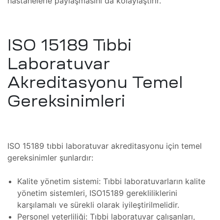
hastanelerle paylaşmasını da kolaylaştırır.
ım
zleri
ISO 15189 Tıbbi
Laboratuvar
Akreditasyonu Temel
Gereksinimleri
(FSI)
ojeleri
ve
ISO 15189 tıbbi laboratuvar akreditasyonu için temel
mler
gereksinimler şunlardır:
Kalite yönetim sistemi: Tıbbi laboratuvarların kalite
yönetim sistemleri, ISO15189 gerekliliklerini
karşılamalı ve sürekli olarak iyileştirilmelidir.
Personel yeterliliği: Tıbbi laboratuvar çalışanları,
 Isıtma