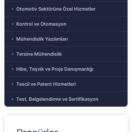
e Ar-Ge
Otomotiv Sektörüne Özel Hizmetler
Olmayan
r-Ge
Kontrol ve Otomasyon
gramı
on
Mühendislik Yazılımları
Tersine Mühendislik
me)
şbirliği
Hibe, Teşvik ve Proje Danışmanlığı
-Ge
Tescil ve Patent Hizmetleri
mı
Test, Belgelendirme ve Sertifikasyon
ası
mik
Alanlar
tirme ve