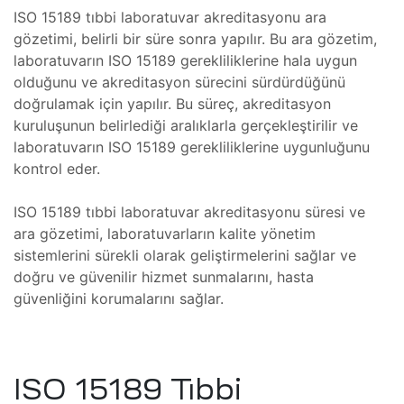
ISO 15189 tıbbi laboratuvar akreditasyonu ara
gözetimi, belirli bir süre sonra yapılır. Bu ara gözetim,
yo
e)
laboratuvarın ISO 15189 gerekliliklerine hala uygun
olduğunu ve akreditasyon sürecini sürdürdüğünü
miri ve
doğrulamak için yapılır. Bu süreç, akreditasyon
kuruluşunun belirlediği aralıklarla gerçekleştirilir ve
e)
laboratuvarın ISO 15189 gerekliliklerine uygunluğunu
 Cihazı
kontrol eder.
ISO 15189 tıbbi laboratuvar akreditasyonu süresi ve
nik
e)
ara gözetimi, laboratuvarların kalite yönetim
akımı
sistemlerini sürekli olarak geliştirmelerini sağlar ve
Cihazı
zasyon
doğru ve güvenilir hizmet sunmalarını, hasta
i ve
güvenliğini korumalarını sağlar.
n
pama
e)
ISO 15189 Tıbbi