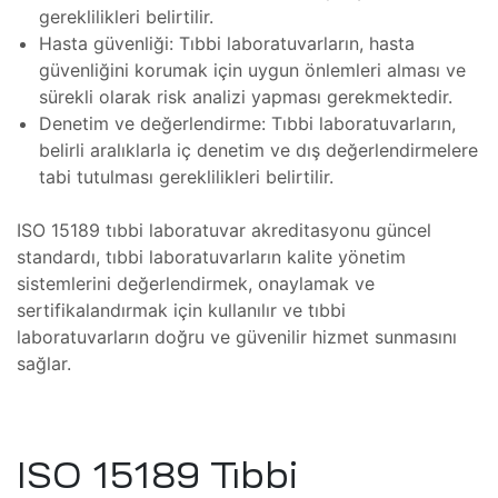
gereklilikleri belirtilir.
Plus
Hasta güvenliği: Tıbbi laboratuvarların, hasta
mbaları
güvenliğini korumak için uygun önlemleri alması ve
sürekli olarak risk analizi yapması gerekmektedir.
, Bakım
Denetim ve değerlendirme: Tıbbi laboratuvarların,
belirli aralıklarla iç denetim ve dış değerlendirmelere
tabi tutulması gereklilikleri belirtilir.
t
r
mı
ISO 15189 tıbbi laboratuvar akreditasyonu güncel
standardı, tıbbi laboratuvarların kalite yönetim
aları
sistemlerini değerlendirmek, onaylamak ve
 Plug-
sertifikalandırmak için kullanılır ve tıbbi
laboratuvarların doğru ve güvenilir hizmet sunmasını
t
mı
sağlar.
saları
iser
ISO 15189 Tıbbi
In
arı