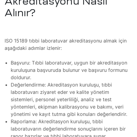
Akreditasyonu Nasıl
zı
Alınır?
Tamir,
miri ve
arımı
ISO 15189 tıbbi laboratuvar akreditasyonu almak için
kım ve
aşağıdaki adımlar izlenir:
Başvuru: Tıbbi laboratuvar, uygun bir akreditasyon
miri ve
Tamir,
kuruluşuna başvuruda bulunur ve başvuru formunu
doldurur.
 Tamir,
Değerlendirme: Akreditasyon kuruluşu, tıbbi
laboratuvarı ziyaret eder ve kalite yönetim
sistemleri, personel yeterliliği, analiz ve test
onu –
mir,
yöntemleri, ekipman kalibrasyonu ve bakımı, veri
yönetimi ve kayıt tutma gibi konuları değerlendirir.
Raporlama: Akreditasyon kuruluşu, tıbbi
azı
i (HMI)
laboratuvarın değerlendirme sonuçlarını içeren bir
rapor hazırlar ve tıbbi laboratuvara sunar.