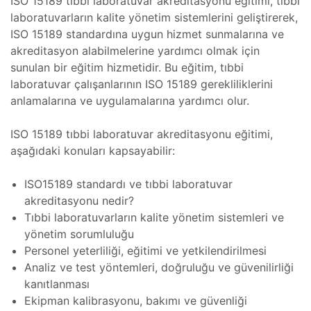
ISO 15189 tıbbi laboratuvar akreditasyonu eğitimi, tıbbi
Bakımı
hazı
laboratuvarların kalite yönetim sistemlerini geliştirerek,
ISO 15189 standardına uygun hizmet sunmalarına ve
ihazı
akreditasyon alabilmelerine yardımcı olmak için
nik
sunulan bir eğitim hizmetidir. Bu eğitim, tıbbi
akımı
laboratuvar çalışanlarının ISO 15189 gerekliliklerini
Koter
anlamalarına ve uygulamalarına yardımcı olur.
ISO 15189 tıbbi laboratuvar akreditasyonu eğitimi,
Koter
ıcı
aşağıdaki konuları kapsayabilir:
Koter
 Sistemi
ISO15189 standardı ve tıbbi laboratuvar
akreditasyonu nedir?
Tıbbi laboratuvarların kalite yönetim sistemleri ve
ro
yönetim sorumluluğu
Bakımı
Personel yeterliliği, eğitimi ve yetkilendirilmesi
Analiz ve test yöntemleri, doğruluğu ve güvenilirliği
Cihazı
kanıtlanması
Ekipman kalibrasyonu, bakımı ve güvenliği