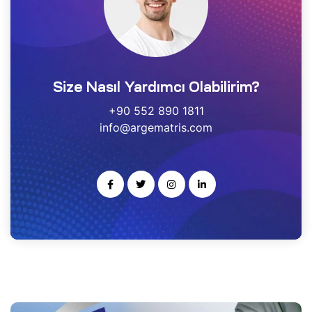
estek
r
Size Nasıl Yardımcı Olabilirim?
gulayıcı
ımı
+90 552 890 1811
info@argematris.com
noloji
rısı
-Ge
kleme
ARS