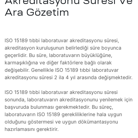
Akreditasyonu Süresi Ve
asta
Ara Gözetim
Bakımı
törü
ma
Tamiri
ISO 15189 tıbbi laboratuvar akreditasyonu süresi,
 Cihazı
akreditasyon kuruluşunun belirlediği süre boyunca
ynağı
geçerlidir. Bu süre, laboratuvarın büyüklüğüne,
karmaşıklığına ve diğer faktörlere bağlı olarak
ıtma
değişebilir. Genellikle ISO 15189 tıbbi laboratuvar
resi
akreditasyonu süresi 2 ila 4 yıl arasında değişmektedir.
a
roskopi
ISO 15189 tıbbi laboratuvar akreditasyonu süresi
sonunda, laboratuvarın akreditasyonunu yenilemek için
ıtma
başvuruda bulunması gerekmektedir. Bu süreç,
ik
laboratuvarın ISO 15189 gerekliliklerine hala uygun
olduğunu göstermesi ve uygun dökümantasyonu
hazırlamasını gerektirir.
e)
er