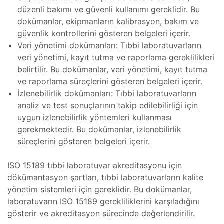
düzenli bakımı ve güvenli kullanımı gereklidir. Bu
hazı
dokümanlar, ekipmanların kalibrasyon, bakım ve
Tamiri
güvenlik kontrollerini gösteren belgeleri içerir.
azı
Veri yönetimi dokümanları: Tıbbi laboratuvarların
veri yönetimi, kayıt tutma ve raporlama gereklilikleri
 Cihazı
belirtilir. Bu dokümanlar, veri yönetimi, kayıt tutma
ve raporlama süreçlerini gösteren belgeleri içerir.
İzlenebilirlik dokümanları: Tıbbi laboratuvarların
miri ve
ve
analiz ve test sonuçlarının takip edilebilirliği için
uygun izlenebilirlik yöntemleri kullanması
gerekmektedir. Bu dokümanlar, izlenebilirlik
)
Tamiri
süreçlerini gösteren belgeleri içerir.
ISO 15189 tıbbi laboratuvar akreditasyonu için
 Tamiri
miri ve
dökümantasyon şartları, tıbbi laboratuvarların kalite
yönetim sistemleri için gereklidir. Bu dokümanlar,
laboratuvarın ISO 15189 gerekliliklerini karşıladığını
,
gösterir ve akreditasyon sürecinde değerlendirilir.