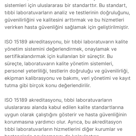
sistemleri için uluslararası bir standarttır. Bu standart,
lararası
tıbbi laboratuvarların analiz ve testlerinin doğruluğunu,
ği
güvenilirliğini ve kalitesini arttırmak ve bu hizmetleri
leri
şmaları
verirken hasta güvenliğini sağlamak için geliştirilmiştir.
ISO 15189 akreditasyonu, bir tıbbi laboratuvarın kalite
ma
yönetim sistemini değerlendirmek, onaylamak ve
sertifikalandırmak için kullanılan bir süreçtir. Bu
ekleme
süreçte, laboratuvarın kalite yönetim sistemleri,
personel yeterliliği, testlerin doğruluğu ve güvenilirliği,
ekipman kalibrasyonu ve bakımı, veri yönetimi ve kayıt
tutma gibi birçok konu değerlendirilir.
ekleme
ISO 15189 akreditasyonu, tıbbi laboratuvarların
şmalar
uluslararası alanda kabul edilen kalite standartlarına
aki
uygun olarak çalıştığını gösterir ve hasta güvenliğinin
korunmasına yardımcı olur. Ayrıca, bu akreditasyon
tıbbi laboratuvarların hizmetlerini diğer kurumlar ve
imsel