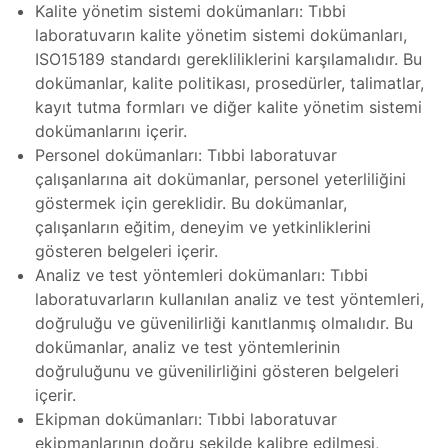
akımı
Kalite yönetim sistemi dokümanları: Tıbbi
laboratuvarın kalite yönetim sistemi dokümanları,
ri ve
r, Bakım
ISO15189 standardı gerekliliklerini karşılamalıdır. Bu
dokümanlar, kalite politikası, prosedürler, talimatlar,
 Tamiri
kayıt tutma formları ve diğer kalite yönetim sistemi
Tamiri
dokümanlarını içerir.
Personel dokümanları: Tıbbi laboratuvar
çalışanlarına ait dokümanlar, personel yeterliliğini
stezi
göstermek için gereklidir. Bu dokümanlar,
ücadele
çalışanların eğitim, deneyim ve yetkinliklerini
hazı
gösteren belgeleri içerir.
Analiz ve test yöntemleri dokümanları: Tıbbi
Radyan
laboratuvarların kullanılan analiz ve test yöntemleri,
zı
doğruluğu ve güvenilirliği kanıtlanmış olmalıdır. Bu
nent
dokümanlar, analiz ve test yöntemlerinin
doğruluğunu ve güvenilirliğini gösteren belgeleri
hazı
içerir.
ihazı
Ekipman dokümanları: Tıbbi laboratuvar
hazı
ekipmanlarının doğru şekilde kalibre edilmesi,