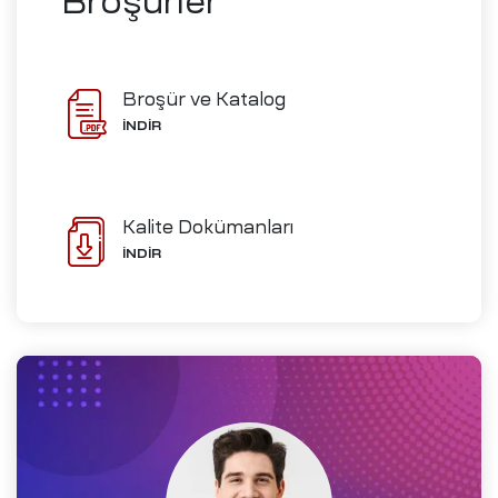
Broşürler
ve İmalat
Broşür ve Katalog
İNDİR
Ofisleri
izi
Kalite Dokümanları
ch-
İNDİR
i
me
D)