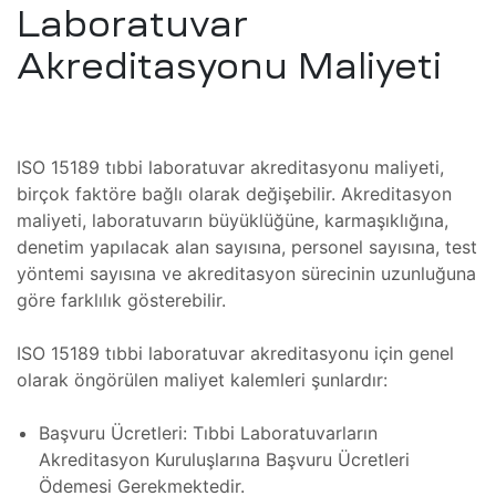
Laboratuvar
e)
Akreditasyonu Maliyeti
rı
ISO 15189 tıbbi laboratuvar akreditasyonu maliyeti,
 Cihazı
birçok faktöre bağlı olarak değişebilir. Akreditasyon
maliyeti, laboratuvarın büyüklüğüne, karmaşıklığına,
 Bakımı
 Göz
denetim yapılacak alan sayısına, personel sayısına, test
yöntemi sayısına ve akreditasyon sürecinin uzunluğuna
Cihazı
göre farklılık gösterebilir.
azı
r
ISO 15189 tıbbi laboratuvar akreditasyonu için genel
 Bakımı
olarak öngörülen maliyet kalemleri şunlardır:
op Göz
toru
Başvuru Ücretleri: Tıbbi Laboratuvarların
Akreditasyon Kuruluşlarına Başvuru Ücretleri
Ödemesi Gerekmektedir.
r