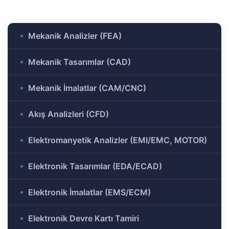
ülü
Analizi
aklı
Mekanik Analizler (FEA)
 Analizi
ek
Mekanik Tasarımlar (CAD)
Ar-Ge
Mekanik İmalatlar (CAM/CNC)
gramı
rkezi
Akış Analizleri (CFD)
Elektromanyetik Analizler (EMI/EMC, MOTOR)
r ve
Elektronik Tasarımlar (EDA/ECAD)
r-Ge
Elektronik İmalatlar (EMS/ECM)
rogramı
Elektronik Devre Kartı Tamiri
ırma