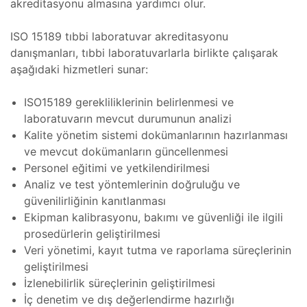
akreditasyonu almasına yardımcı olur.
 Tamiri
ri ve
ISO 15189 tıbbi laboratuvar akreditasyonu
danışmanları, tıbbi laboratuvarlarla birlikte çalışarak
Isıtma
aşağıdaki hizmetleri sunar:
mı
ISO15189 gerekliliklerinin belirlenmesi ve
amiri
laboratuvarın mevcut durumunun analizi
Kalite yönetim sistemi dokümanlarının hazırlanması
mı
ve mevcut dokümanların güncellenmesi
Personel eğitimi ve yetkilendirilmesi
arı
Analiz ve test yöntemlerinin doğruluğu ve
güvenilirliğinin kanıtlanması
azları
amı
Ekipman kalibrasyonu, bakımı ve güvenliği ile ilgili
prosedürlerin geliştirilmesi
Veri yönetimi, kayıt tutma ve raporlama süreçlerinin
azları
geliştirilmesi
İzlenebilirlik süreçlerinin geliştirilmesi
İç denetim ve dış değerlendirme hazırlığı
amir,