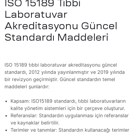
ISO 15189 Tıbbi
Isıtıcı
ları
Laboratuvar
amiri
Akreditasyonu Güncel
at
ımı
Standardı Maddeleri
sizlik
 Teşvik
at
ımı
ISO 15189 tıbbi laboratuvar akreditasyonu güncel
standardı, 2012 yılında yayınlanmıştır ve 2019 yılında
t Ve
ımı
bir revizyon geçirmiştir. Güncel standardın temel
maddeleri şunlardır:
mbaları
ji
Kapsam: ISO15189 standardı, tıbbi laboratuvarların
t
kalite yönetim sistemleri için bir çerçeve oluşturur.
ımı
Referanslar: Standardın uygulanması için referanslar
ve kaynaklar belirtilir.
arı
Terimler ve tanımlar: Standardın kullanacağı terimler
ımı