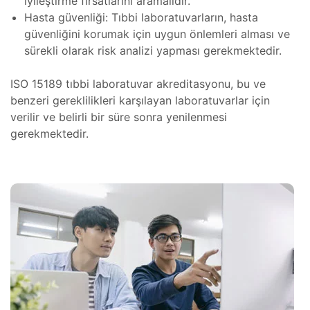
iyileştirme fırsatlarını aramalıdır.
Hasta güvenliği: Tıbbi laboratuvarların, hasta
,
cı
güvenliğini korumak için uygun önlemleri alması ve
sürekli olarak risk analizi yapması gerekmektedir.
ı ve
iki
ISO 15189 tıbbi laboratuvar akreditasyonu, bu ve
benzeri gereklilikleri karşılayan laboratuvarlar için
oter
verilir ve belirli bir süre sonra yenilenmesi
gerekmektedir.
tomi
Kartı
mı
amiri
ri ve
ponent