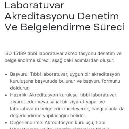
Laboratuvar
Akreditasyonu Denetim
saları
Ve Belgelendirme Süreci
aları
ISO 15189 tıbbi laboratuvar akreditasyonu denetim ve
kopi
mı
belgelendirme süreci, aşağıdaki adımlardan oluşur:
t
Radyan
Başvuru: Tıbbi laboratuvar, uygun bir akreditasyon
mı
kuruluşuna başvuruda bulunur ve başvuru formunu
doldurur.
saları
Hazırlık: Akreditasyon kuruluşu, tıbbi laboratuvarı
ziyaret eder veya sanal bir ziyaret yapar ve
iyat
laboratuvarın belgelerini inceleyerek, hangi alanlarda
mı
değerlendirme yapılacağını belirler.
Değerlendirme: Akreditasyon kuruluşu, tıbbi