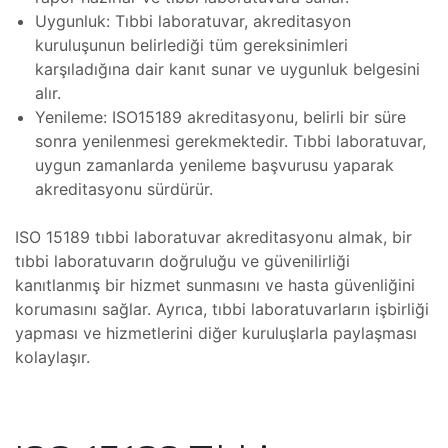
Uygunluk: Tıbbi laboratuvar, akreditasyon
Tamir,
kuruluşunun belirlediği tüm gereksinimleri
toru
karşıladığına dair kanıt sunar ve uygunluk belgesini
r,
alır.
Yenileme: ISO15189 akreditasyonu, belirli bir süre
azı
sonra yenilenmesi gerekmektedir. Tıbbi laboratuvar,
t
uygun zamanlarda yenileme başvurusu yaparak
ımı
akreditasyonu sürdürür.
Tamiri
ISO 15189 tıbbi laboratuvar akreditasyonu almak, bir
ımı
azı
tıbbi laboratuvarın doğruluğu ve güvenilirliği
baları
kanıtlanmış bir hizmet sunmasını ve hasta güvenliğini
korumasını sağlar. Ayrıca, tıbbi laboratuvarların işbirliği
m
yapması ve hizmetlerini diğer kuruluşlarla paylaşması
kolaylaşır.
ımı
lerinin
691)
mbaları