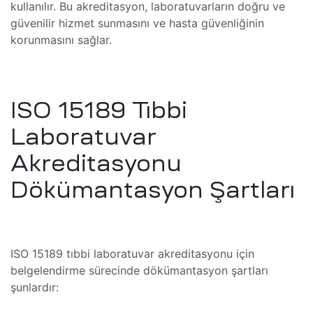
kullanılır. Bu akreditasyon, laboratuvarların doğru ve
güvenilir hizmet sunmasını ve hasta güvenliğinin
at
ambaları
korunmasını sağlar.
akımı
oskobu
asaları
ISO 15189 Tıbbi
skobu
hazları
Laboratuvar
Akreditasyonu
oskobu
hazı
Dökümantasyon Şartları
roskobu
miri ve
ISO 15189 tıbbi laboratuvar akreditasyonu için
belgelendirme sürecinde dökümantasyon şartları
akımı
şunlardır:
iri ve