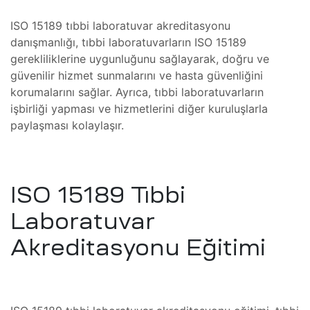
ISO 15189 tıbbi laboratuvar akreditasyonu
o Koter
danışmanlığı, tıbbi laboratuvarların ISO 15189
gerekliliklerine uygunluğunu sağlayarak, doğru ve
güvenilir hizmet sunmalarını ve hasta güvenliğini
ihazı
korumalarını sağlar. Ayrıca, tıbbi laboratuvarların
ri ve
işbirliği yapması ve hizmetlerini diğer kuruluşlarla
paylaşması kolaylaşır.
ektro
Bakımı
er
ISO 15189 Tıbbi
zilerin
Laboratuvar
ihazı
ği
Akreditasyonu Eğitimi
 Koter
ter
o