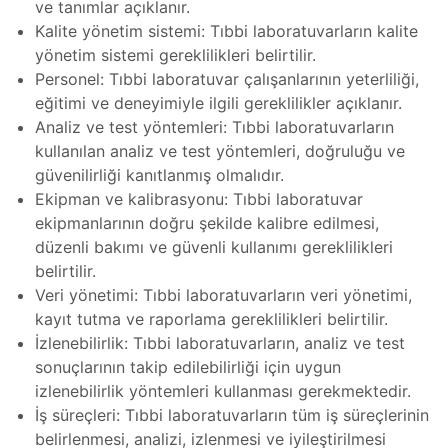
ve tanımlar açıklanır.
Kalite yönetim sistemi: Tıbbi laboratuvarların kalite
ro
t
kımı
yönetim sistemi gereklilikleri belirtilir.
ımı
Personel: Tıbbi laboratuvar çalışanlarının yeterliliği,
ihazı
eğitimi ve deneyimiyle ilgili gereklilikler açıklanır.
ımı
Analiz ve test yöntemleri: Tıbbi laboratuvarların
kullanılan analiz ve test yöntemleri, doğruluğu ve
ver
güvenilirliği kanıtlanmış olmalıdır.
ımı
Ekipman ve kalibrasyonu: Tıbbi laboratuvar
ekipmanlarının doğru şekilde kalibre edilmesi,
baları
düzenli bakımı ve güvenli kullanımı gereklilikleri
er
belirtilir.
Veri yönetimi: Tıbbi laboratuvarların veri yönetimi,
baları
kayıt tutma ve raporlama gereklilikleri belirtilir.
r
İzlenebilirlik: Tıbbi laboratuvarların, analiz ve test
aları
sonuçlarının takip edilebilirliği için uygun
izlenebilirlik yöntemleri kullanması gerekmektedir.
İş süreçleri: Tıbbi laboratuvarların tüm iş süreçlerinin
ları
belirlenmesi, analizi, izlenmesi ve iyileştirilmesi