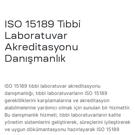
rı
zları
imetri
ISO 15189 Tıbbi
mı
Laboratuvar
Cihazı
Akreditasyonu
r
mı
Danışmanlık
ları
 Tamiri
ISO 15189 tıbbi laboratuvar akreditasyonu
Cihazı
mı
danışmanlığı, tıbbi laboratuvarların ISO 15189
gerekliliklerini karşılamalarına ve akreditasyon
Cihazı
alabilmelerine yardımcı olmak için sunulan bir hizmettir.
mı
Bu danışmanlık hizmeti, tıbbi laboratuvarların kalite
yönetim sistemlerini geliştirerek, süreçlerini iyileştirerek
azları
 Tamiri
ve uygun dökümantasyonu hazırlayarak ISO 15189