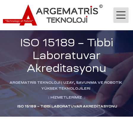
ISO 15189 – Tıbbi
Laboratuvar
Akreditasyonu
-Ge
ARGEMATRİS TEKNOLOJI | UZAY, SAVUNMA VE ROBOTIK
YÜKSEK TEKNOLOJILERI
:
HIZMETLERIMIZ
:
jik
ISO 15189 – TIBBI LABORATUVAR AKREDITASYONU
stekleme
ok
dülü