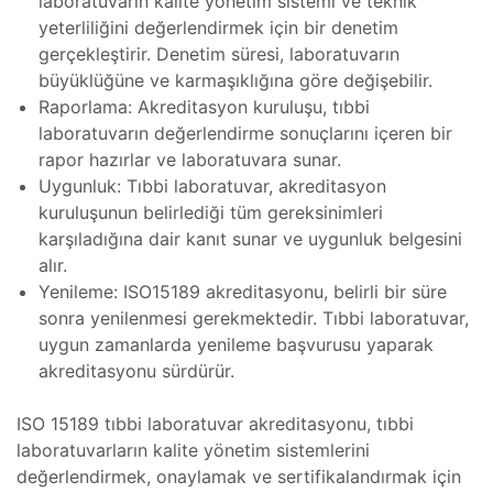
laboratuvarın kalite yönetim sistemi ve teknik
mı
yeterliliğini değerlendirmek için bir denetim
gerçekleştirir. Denetim süresi, laboratuvarın
ratom
büyüklüğüne ve karmaşıklığına göre değişebilir.
i ve
mı
Raporlama: Akreditasyon kuruluşu, tıbbi
laboratuvarın değerlendirme sonuçlarını içeren bir
CT
rapor hazırlar ve laboratuvara sunar.
ı
Uygunluk: Tıbbi laboratuvar, akreditasyon
kuruluşunun belirlediği tüm gereksinimleri
at
karşıladığına dair kanıt sunar ve uygunluk belgesini
mı
alır.
Yenileme: ISO15189 akreditasyonu, belirli bir süre
saları
ı
sonra yenilenmesi gerekmektedir. Tıbbi laboratuvar,
al
uygun zamanlarda yenileme başvurusu yaparak
akreditasyonu sürdürür.
bu
e
zları
ISO 15189 tıbbi laboratuvar akreditasyonu, tıbbi
laboratuvarların kalite yönetim sistemlerini
kobu
değerlendirmek, onaylamak ve sertifikalandırmak için
zı