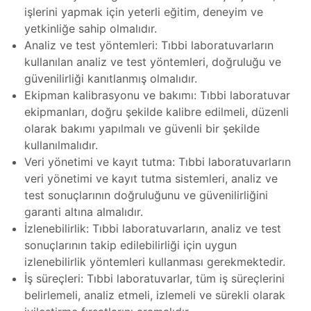
işlerini yapmak için yeterli eğitim, deneyim ve
eri
yetkinliğe sahip olmalıdır.
e Atölye
Analiz ve test yöntemleri: Tıbbi laboratuvarların
lçekli)
tma
kullanılan analiz ve test yöntemleri, doğruluğu ve
güvenilirliği kanıtlanmış olmalıdır.
e Atölye
Ekipman kalibrasyonu ve bakımı: Tıbbi laboratuvar
lçekli)
ıştırma
ekipmanları, doğru şekilde kalibre edilmeli, düzenli
olarak bakımı yapılmalı ve güvenli bir şekilde
lim
kullanılmalıdır.
ramı
llenmesi
Veri yönetimi ve kayıt tutma: Tıbbi laboratuvarların
veri yönetimi ve kayıt tutma sistemleri, analiz ve
er
test sonuçlarının doğruluğunu ve güvenilirliğini
garanti altına almalıdır.
İzlenebilirlik: Tıbbi laboratuvarların, analiz ve test
rları
 ve
sonuçlarının takip edilebilirliği için uygun
ve
izlenebilirlik yöntemleri kullanması gerekmektedir.
İş süreçleri: Tıbbi laboratuvarlar, tüm iş süreçlerini
belirlemeli, analiz etmeli, izlemeli ve sürekli olarak