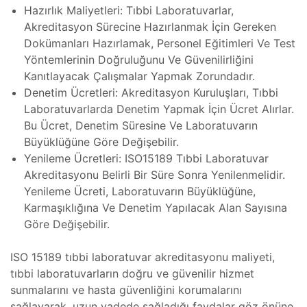
ğı
Hazırlık Maliyetleri: Tıbbi Laboratuvarlar,
 Bakımı
Akreditasyon Sürecine Hazırlanmak İçin Gereken
, Bakım
Dokümanları Hazırlamak, Personel Eğitimleri Ve Test
er
Yöntemlerinin Doğruluğunu Ve Güvenilirliğini
Kanıtlayacak Çalışmalar Yapmak Zorundadır.
iri ve
Tamiri
Denetim Ücretleri: Akreditasyon Kuruluşları, Tıbbi
Laboratuvarlarda Denetim Yapmak İçin Ücret Alırlar.
Bu Ücret, Denetim Süresine Ve Laboratuvarın
 Cihazı
Büyüklüğüne Göre Değişebilir.
egreler
Yenileme Ücretleri: ISO15189 Tıbbi Laboratuvar
azları
Akreditasyonu Belirli Bir Süre Sonra Yenilenmelidir.
Yenileme Ücreti, Laboratuvarın Büyüklüğüne,
esi
Karmaşıklığına Ve Denetim Yapılacak Alan Sayısına
kans
Göre Değişebilir.
zi
Bakımı
ISO 15189 tıbbi laboratuvar akreditasyonu maliyeti,
–
tıbbi laboratuvarların doğru ve güvenilir hizmet
Isıtıcı
azı
sunmalarını ve hasta güvenliğini korumalarını
sağlayarak, uzun vadede sağladığı faydalar göz önüne