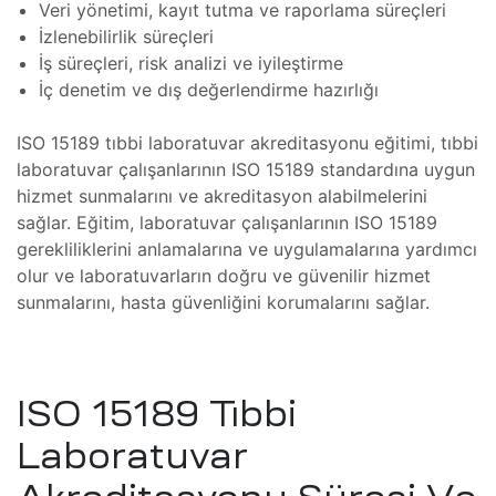
er
sel
Veri yönetimi, kayıt tutma ve raporlama süreçleri
İzlenebilirlik süreçleri
İş süreçleri, risk analizi ve iyileştirme
 Koter
İç denetim ve dış değerlendirme hazırlığı
ISO 15189 tıbbi laboratuvar akreditasyonu eğitimi, tıbbi
er
laboratuvar çalışanlarının ISO 15189 standardına uygun
hizmet sunmalarını ve akreditasyon alabilmelerini
sağlar. Eğitim, laboratuvar çalışanlarının ISO 15189
Koter
Alan
gerekliliklerini anlamalarına ve uygulamalarına yardımcı
tası
olur ve laboratuvarların doğru ve güvenilir hizmet
o
sunmalarını, hasta güvenliğini korumalarını sağlar.
Bakımı
Analizi
amir,
iri ve
ISO 15189 Tıbbi
sta
Laboratuvar
Bakımı
ri ve